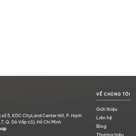
VỀ CHÚNG TÔI
Giới thiệu
 số 5, KDC CityLand Center Hill, P. Hạnh
Liên hệ
.7, Q. Gò Vấp cũ), Hồ Chí Minh
Blog
map
Thương hiệu