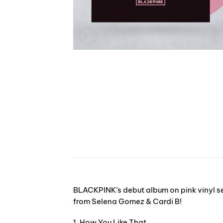
BLACKPINK’s debut album on pink vinyl se
from Selena Gomez & Cardi B!
1. How You Like That