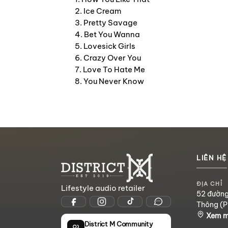
2. Ice Cream
3. Pretty Savage
4. Bet You Wanna
5. Lovesick Girls
6. Crazy Over You
7. Love To Hate Me
8. You Never Know
LIÊN HỆ
ĐỊA CHỈ
Lifestyle audio retailer
52 đường
Thông (P
Xem 
District M Community