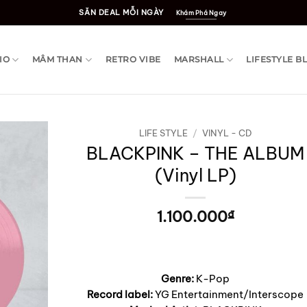
SĂN DEAL MỖI NGÀY
Khám Phá Ngay
IO
MÂM THAN
RETRO VIBE
MARSHALL
LIFESTYLE B
LIFE STYLE
/
VINYL - CD
BLACKPINK – THE ALBUM
(Vinyl LP)
1.100.000
₫
Genre:
K-Pop
Record label:
YG Entertainment/Interscope