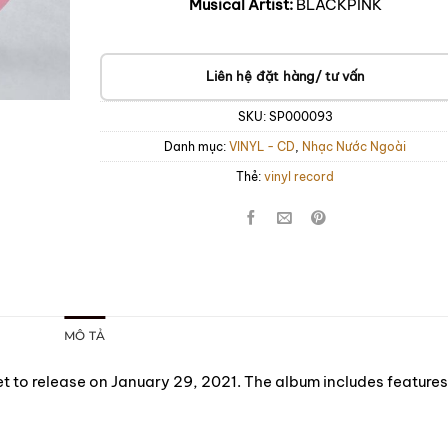
Musical Artist:
BLACKPINK
Liên hệ đặt hàng/ tư vấn
SKU:
SP000093
Danh mục:
VINYL - CD
,
Nhạc Nước Ngoài
Thẻ:
vinyl record
MÔ TẢ
t to release on January 29, 2021. The album includes features