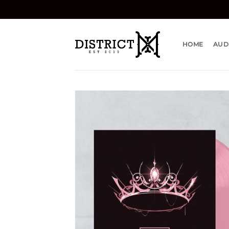
Bỏ
qua
nội
dung
HOME
AUD