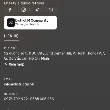
Lifestyle audio retailer
District M Community
Tham gia nhóm
LIÊN HỆ
ĐỊA CHỈ
52 đường số 5, KDC CityLand Center Hill, P. Hạnh Thông (P.7,
Q. Gò Vấp cũ), Hồ Chí Minh
Xem map
EMAIL
info@districtm.vn
HOTLINE
0976 792 922
·
0888 005 256