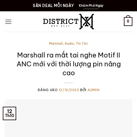
Bỏ
SĂN DEAL MỖI NGÀY
Khám Phá Ngay
qua
nội
0
dung
Marshall
,
Audio
,
Tin Tức
Marshall ra mắt tai nghe Motif II
ANC mới với thời lượng pin nâng
cao
ĐĂNG VÀO
12/10/2023
BỞI
ADMIN
12
Th10