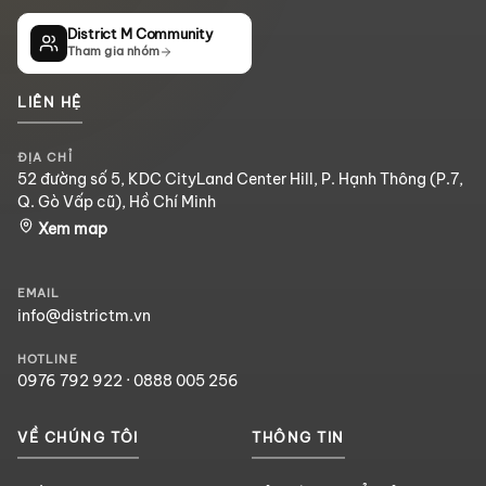
District M Community
Tham gia nhóm
LIÊN HỆ
ĐỊA CHỈ
52 đường số 5, KDC CityLand Center Hill, P. Hạnh Thông (P.7,
Q. Gò Vấp cũ), Hồ Chí Minh
Xem map
EMAIL
info@districtm.vn
HOTLINE
0976 792 922
·
0888 005 256
VỀ CHÚNG TÔI
THÔNG TIN