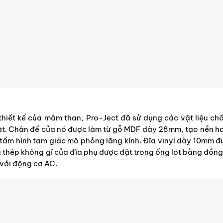
g thiết kế của mâm than, Pro-Ject đã sử dụng các vật liệu c
ật. Chân đế của nó được làm từ gỗ MDF dày 28mm, tạo nền ho
 tấm hình tam giác mô phỏng lăng kính. Đĩa vinyl dày 10mm đ
 thép không gỉ của đĩa phụ được đặt trong ống lót bằng đồng
 với động cơ AC.