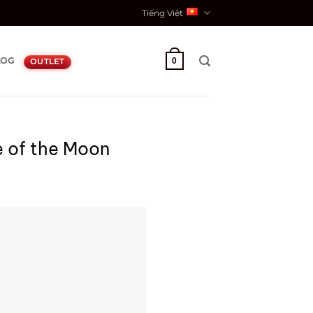
Tiếng Việt
LOG
0
OUTLET
e of the Moon