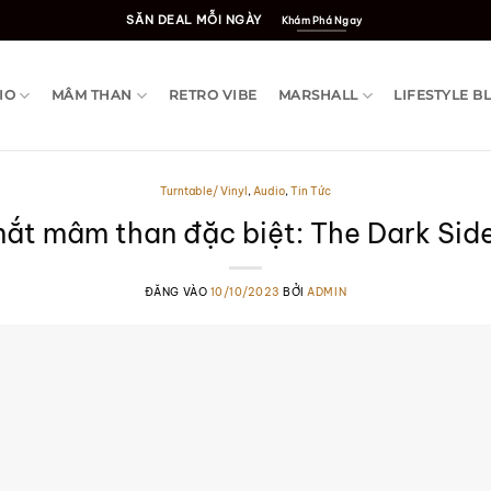
SĂN DEAL MỖI NGÀY
Khám Phá Ngay
IO
MÂM THAN
RETRO VIBE
MARSHALL
LIFESTYLE B
Turntable/ Vinyl
,
Audio
,
Tin Tức
mắt mâm than đặc biệt: The Dark Sid
ĐĂNG VÀO
10/10/2023
BỞI
ADMIN