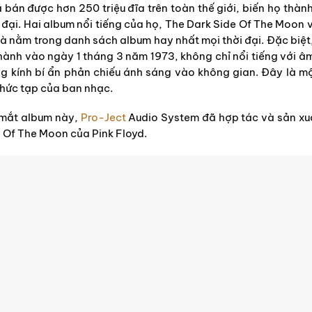
 bán được hơn 250 triệu đĩa trên toàn thế giới, biến họ thàn
đại. Hai album nổi tiếng của họ, The Dark Side Of The Moon 
à nằm trong danh sách album hay nhất mọi thời đại. Đặc biệt
hành vào ngày 1 tháng 3 năm 1973, không chỉ nổi tiếng với âm
g kính bí ẩn phản chiếu ánh sáng vào không gian. Đây là mộ
phức tạp của ban nhạc.
 mắt album này,
Pro-Ject
Audio System đã hợp tác và sản xu
 Of The Moon của Pink Floyd.