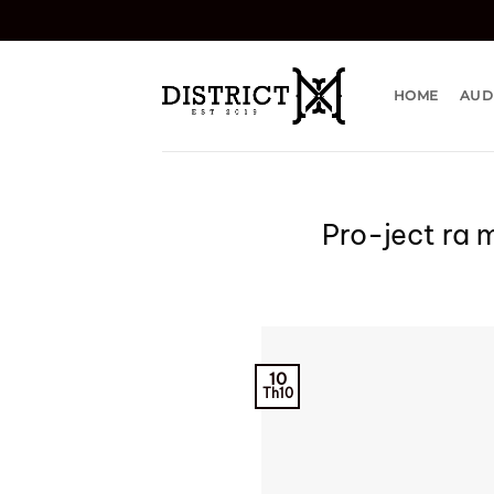
Bỏ
qua
nội
dung
HOME
AUD
Pro-ject ra 
10
Th10