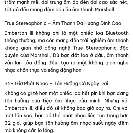
trầm mạnh mẽ, dải trung ấm áp đến dải cao sắc nét,
tất cả đều mang đậm dấu ấn âm thanh Marshall.
True Stereophonic – Âm Thanh Đa Hướng Đỉnh Cao
Emberton III không chỉ là một chiếc loa Bluetooth
thông thường, mà còn mang đến trải nghiệm âm thanh
không gian nhờ công nghệ True Stereophonic độc
quyền của Marshall. Dù bạn đặt loa ở đâu, âm thanh
vẫn lan tỏa đồng đều, tạo ra một không gian nghe
nhạc chân thực và sống động hơn.
32+ Giờ Phát Nhạc – Tận Hưởng Cả Ngày Dài
Không có gì tệ hơn một chiếc loa hết pin khi bạn đang
tận hưởng bữa tiệc âm nhạc của mình. Nhưng với
Emberton III, điều đó sẽ không bao giờ xảy ra. Chỉ với
một lần sạc, bạn có thể phát nhạc liên tục trong hơn
32 giờ, giúp bạn tận hưởng âm nhạc suốt ngày đêm
mà không cần lo lắng.