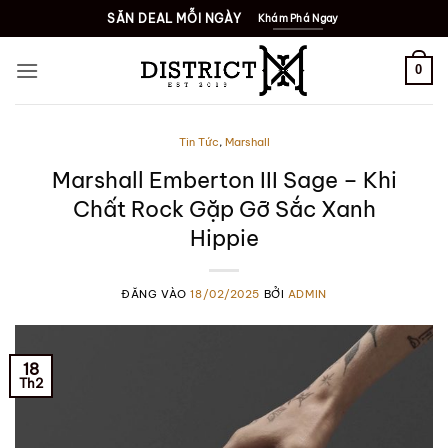
Bỏ
SĂN DEAL MỖI NGÀY
Khám Phá Ngay
qua
nội
0
dung
Tin Tức
,
Marshall
Marshall Emberton III Sage – Khi
Chất Rock Gặp Gỡ Sắc Xanh
Hippie
ĐĂNG VÀO
18/02/2025
BỞI
ADMIN
18
Th2