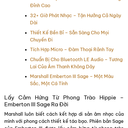
Đỉnh Cao
32+ Giờ Phát Nhạc – Tận Hưởng Cả Ngày
Dài
Thiết Kế Bền Bỉ – Sẵn Sàng Cho Mọi
Chuyến Đi
Tích Hợp Micro – Đàm Thoại Rảnh Tay
Chuẩn Bị Cho Bluetooth LE Audio – Tương
Lai Của Âm Thanh Không Dây
Marshall Emberton III Sage – Một Màu
Sắc, Một Cá Tính
Lấy Cảm Hứng Từ Phong Trào Hippie –
Emberton III Sage Ra Đời
Marshall luôn biết cách kết hợp di sản âm nhạc của
mình với phong cách thiết kế táo bạo. Phiên bản Sage