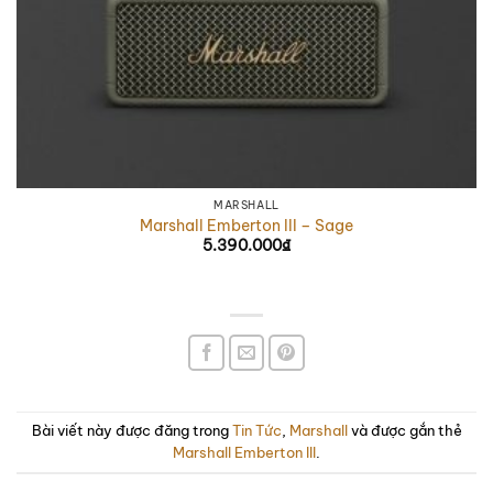
MARSHALL
Marshall Emberton III – Sage
5.390.000
₫
Bài viết này được đăng trong
Tin Tức
,
Marshall
và được gắn thẻ
Marshall Emberton III
.