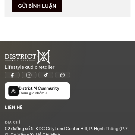
Lifestyle audio retailer
District M Community
Tham gia nhóm
LIÊN HỆ
ĐỊA CHỈ
52 đường số 5, KDC CityLand Center Hill, P. Hạnh Thông (P.7,
Q. Gò Vấp cũ), Hồ Chí Minh