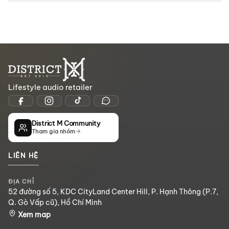
Lifestyle audio retailer
District M Community
Tham gia nhóm
LIÊN HỆ
ĐỊA CHỈ
52 đường số 5, KDC CityLand Center Hill, P. Hạnh Thông (P.7,
Q. Gò Vấp cũ), Hồ Chí Minh
Xem map