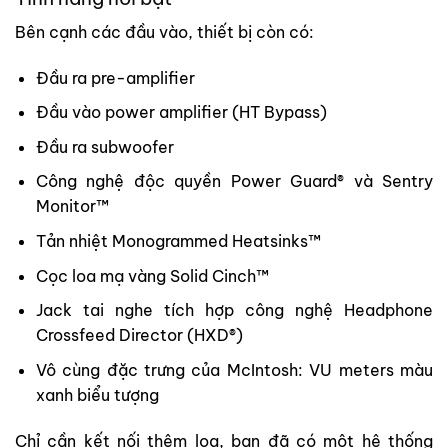
Bên cạnh các đầu vào, thiết bị còn có:
Đầu ra pre-amplifier
Đầu vào power amplifier (HT Bypass)
Đầu ra subwoofer
Công nghệ độc quyền Power Guard® và Sentry
Monitor™
Tản nhiệt Monogrammed Heatsinks™
Cọc loa mạ vàng Solid Cinch™
Jack tai nghe tích hợp công nghệ Headphone
Crossfeed Director (HXD®)
Vô cùng đặc trưng của McIntosh: VU meters màu
xanh biểu tượng
Chỉ cần kết nối thêm loa, bạn đã có một hệ thống