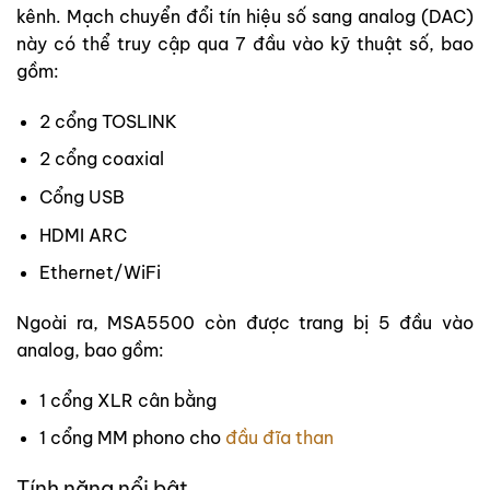
kênh. Mạch chuyển đổi tín hiệu số sang analog (DAC)
này có thể truy cập qua 7 đầu vào kỹ thuật số, bao
gồm:
2 cổng TOSLINK
2 cổng coaxial
Cổng USB
HDMI ARC
Ethernet/WiFi
Ngoài ra, MSA5500 còn được trang bị 5 đầu vào
analog, bao gồm:
1 cổng XLR cân bằng
1 cổng MM phono cho
đầu đĩa than
Tính năng nổi bật