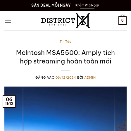
Bỏ
SĂN DEAL MỖI NGÀY
Khám Phá Ngay
qua
nội
0
dung
Tin Tức
McIntosh MSA5500: Amply tích
hợp streaming hoàn toàn mới
ĐĂNG VÀO
06/12/2024
BỞI
ADMIN
06
Th12