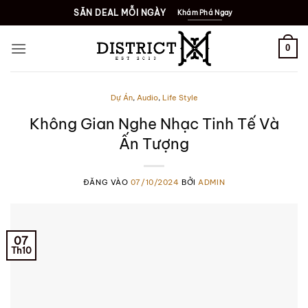
Bỏ
SĂN DEAL MỖI NGÀY
Khám Phá Ngay
qua
nội
0
dung
Dự Án
,
Audio
,
Life Style
Không Gian Nghe Nhạc Tinh Tế Và
Ấn Tượng
ĐĂNG VÀO
07/10/2024
BỞI
ADMIN
07
Th10