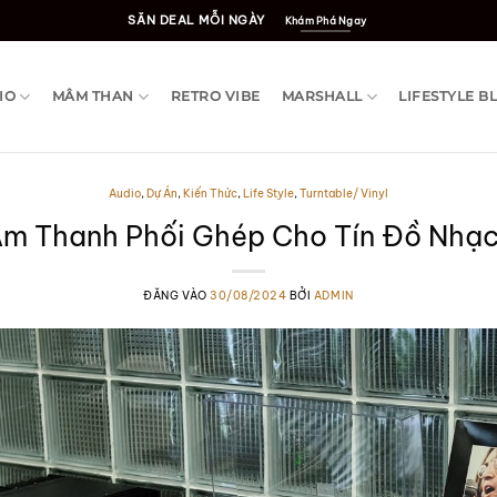
SĂN DEAL MỖI NGÀY
Khám Phá Ngay
IO
MÂM THAN
RETRO VIBE
MARSHALL
LIFESTYLE B
Audio
,
Dự Án
,
Kiến Thức
,
Life Style
,
Turntable/ Vinyl
m Thanh Phối Ghép Cho Tín Đồ Nhạ
ĐĂNG VÀO
30/08/2024
BỞI
ADMIN