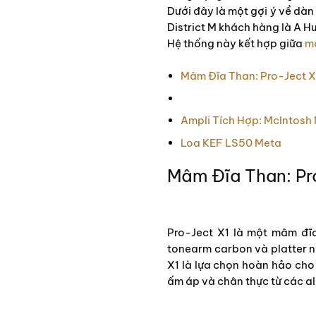
Dưới đây là một gợi ý về dà
District M khách hàng là A 
Hệ thống này kết hợp giữa
m
Mâm Đĩa Than: Pro-Ject X
Ampli Tích Hợp: McIntos
Loa KEF LS50 Meta
Mâm Đĩa Than: Pr
Pro-Ject X1 là một mâm đĩa
tonearm carbon và platter n
X1 là lựa chọn hoàn hảo cho
ấm áp và chân thực từ các al