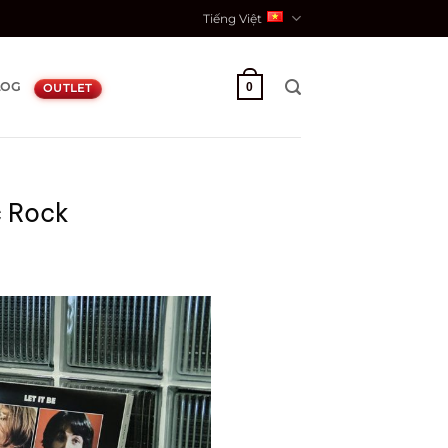
Tiếng Việt
LOG
0
OUTLET
c Rock