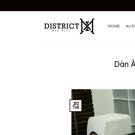
Bỏ
qua
nội
dung
HOME
AUD
Dàn Â
30
Th8