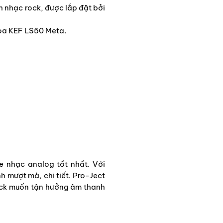
 nhạc rock, được lắp đặt bởi
loa KEF LS50 Meta.
e nhạc analog tốt nhất. Với
 mượt mà, chi tiết. Pro-Ject
rock muốn tận hưởng âm thanh