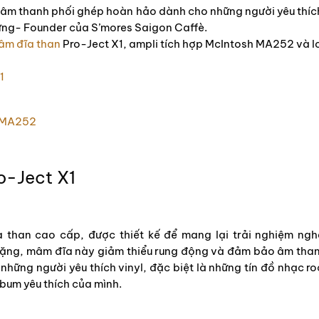
n âm thanh phối ghép hoàn hảo dành cho những người yêu thích
Hưng- Founder của S’mores Saigon Caffè.
âm đĩa than
Pro-Ject X1, ampli tích hợp McIntosh MA252 và 
1
h MA252
o-Ject X1
 than cao cấp, được thiết kế để mang lại trải nghiệm ngh
ặng, mâm đĩa này giảm thiểu rung động và đảm bảo âm thanh
 những người yêu thích vinyl, đặc biệt là những tín đồ nhạc 
bum yêu thích của mình.