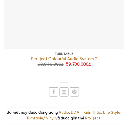
TURNTABLE
Pro-ject Colourful Audio System 2
68.940.000
₫
Giá
59.700.000
₫
Giá
gốc
hiện
là:
tại
68.940.000₫.
là:
59.700.000₫.
Bài viết này được đăng trong
Audio
,
Dự Án
,
Kiến Thức
,
Life Style
,
Turntable/ Vinyl
và được gắn thẻ
Pro-ject
.