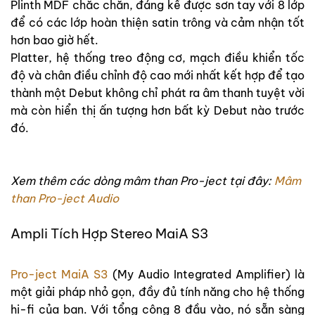
Plinth MDF chắc chắn, đáng kể được sơn tay với 8 lớp
để có các lớp hoàn thiện satin trông và cảm nhận tốt
hơn bao giờ hết.
Platter, hệ thống treo động cơ, mạch điều khiển tốc
độ và chân điều chỉnh độ cao mới nhất kết hợp để tạo
thành một Debut không chỉ phát ra âm thanh tuyệt vời
mà còn hiển thị ấn tượng hơn bất kỳ Debut nào trước
đó.
Xem thêm các dòng mâm than Pro-ject tại đây:
Mâm
than Pro-ject Audio
Ampli Tích Hợp Stereo MaiA S3
Pro-ject MaiA S3
(My Audio Integrated Amplifier) là
một giải pháp nhỏ gọn, đầy đủ tính năng cho hệ thống
hi-fi của bạn. Với tổng cộng 8 đầu vào, nó sẵn sàng