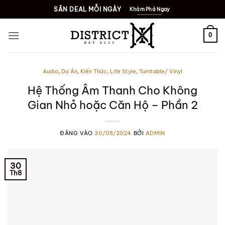
Bỏ
SĂN DEAL MỖI NGÀY
Khám Phá Ngay
qua
nội
0
dung
Audio
,
Dự Án
,
Kiến Thức
,
Life Style
,
Turntable/ Vinyl
Hệ Thống Âm Thanh Cho Không
Gian Nhỏ hoặc Căn Hộ – Phần 2
ĐĂNG VÀO
30/08/2024
BỞI
ADMIN
30
Th8