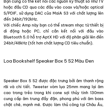
Bạn cũng có thể kết nối các nguồn kỹ thuật số như TV
hoặc đầu CD qua các đầu vào coax và/hoặc optical
S/PDIF, sử dụng DAC của MaiA S3 với chất lượng lên
đến 24bit/192kHz.
Với chiếc Amp này bạn có thể stream nhạc từ thiết bị
di động hoặc PC, chỉ cần kết nối với đầu vào
Bluetooth 5.0 hỗ trợ AptX HD với độ phân giải lên đến
24bit/48kHz (tốt hơn chất lượng CD tiêu chuẩn).
Loa Bookshelf Speaker Box 5 S2 Màu Đen
Speaker Box 5 S2 được đặc trưng bởi âm thanh rộng
rãi và chi tiết. Tweeter vòm lụa 25mm mang lại âm
cao trong trẻo trong khi cone sợi thủy tinh 130mm
cung cấp âm trung đầy đặn, phong phú với âm bass
chặt chẽ, mạnh mẽ. Được làm thủ công tại Châu Âu,