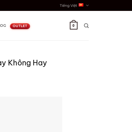
Tiếng Việt
LOG
0
OUTLET
ay Không Hay