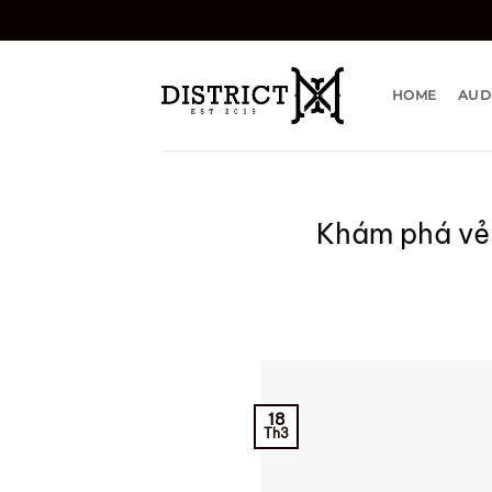
Bỏ
qua
nội
dung
HOME
AUD
Khám phá vẻ
18
Th3