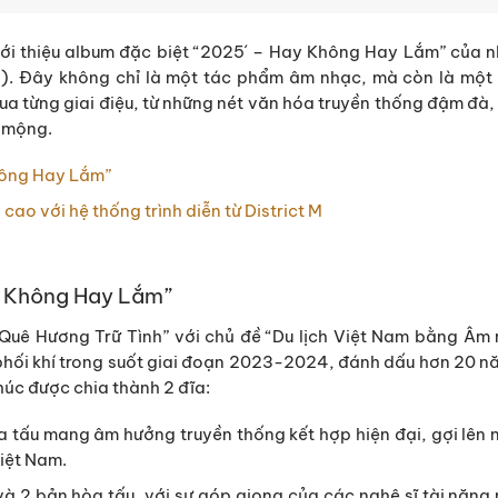
giới thiệu album đặc biệt “2025´ – Hay Không Hay Lắm” của nh
). Đây không chỉ là một tác phẩm âm nhạc, mà còn là một 
a từng giai điệu, từ những nét văn hóa truyền thống đậm đà, 
ơ mộng.
hông Hay Lắm”
cao với hệ thống trình diễn từ District M
y Không Hay Lắm”
 “Quê Hương Trữ Tình” với chủ đề “Du lịch Việt Nam bằng Âm
phối khí trong suốt giai đoạn 2023-2024, đánh dấu hơn 20 n
úc được chia thành 2 đĩa:
a tấu mang âm hưởng truyền thống kết hợp hiện đại, gợi lên
Việt Nam.
và 2 bản hòa tấu, với sự góp giọng của các nghệ sĩ tài nă