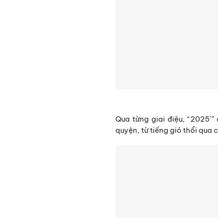
Qua từng giai điệu, “2025´
quyện, từ tiếng gió thổi qua 