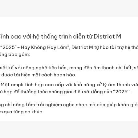
nh cao với hệ thống trình diễn từ District M
m “2025´ – Hay Không Hay Lắm”, District M tự hào tài trợ hệ th
hống bao gồm:
hiết kế với công nghệ tiên tiến, mang đến âm thanh chi tiết, 
 được tái hiện một cách hoàn hảo.
: Một ampli tích hợp cao cấp với khả năng xử lý âm thanh v
ù hợp để thưởng thức những giai điệu sâu lắng của “2025´”.
g chỉ nâng tầm trải nghiệm nghe nhạc mà còn giúp khán giả 
m qua từng ca khúc.