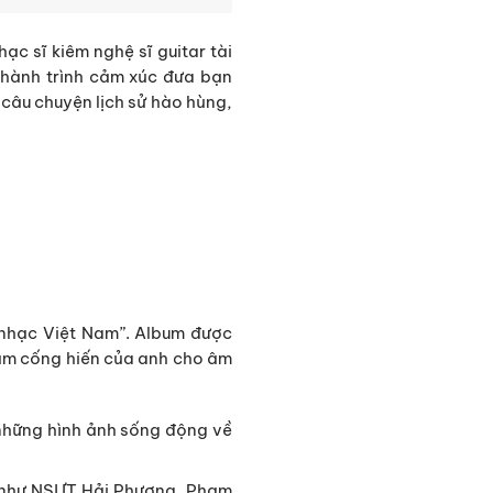
ạc sĩ kiêm nghệ sĩ guitar tài
hành trình cảm xúc đưa bạn
câu chuyện lịch sử hào hùng,
 nhạc Việt Nam”. Album được
ăm cống hiến của anh cho âm
 những hình ảnh sống động về
ng như NSƯT Hải Phượng, Phạm