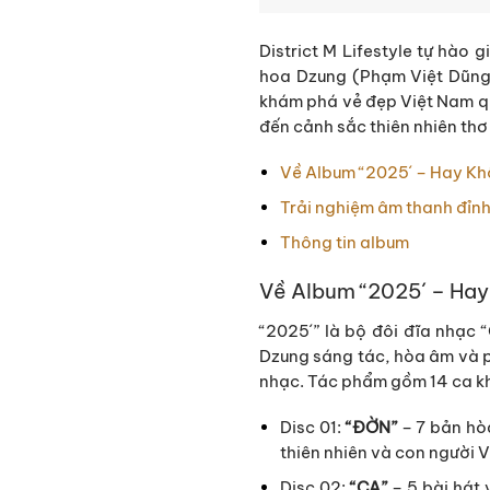
District M Lifestyle tự hào 
hoa Dzung (Phạm Việt Dũng
khám phá vẻ đẹp Việt Nam qu
đến cảnh sắc thiên nhiên th
Về Album “2025´ – Hay K
Trải nghiệm âm thanh đỉnh 
Thông tin album
Về Album “2025´ – Ha
“2025´” là bộ đôi đĩa nhạc
Dzung sáng tác, hòa âm và 
nhạc. Tác phẩm gồm 14 ca kh
Disc 01:
“ĐỜN”
– 7 bản hò
thiên nhiên và con người 
Disc 02:
“CA”
– 5 bài hát 