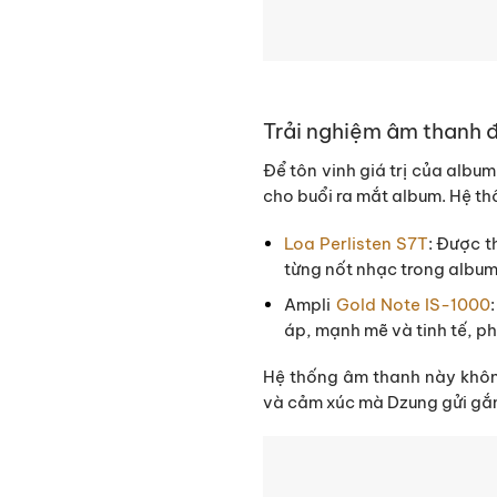
Trải nghiệm âm thanh đỉ
Để tôn vinh giá trị của albu
cho buổi ra mắt album. Hệ t
Loa Perlisten S7T
: Được t
từng nốt nhạc trong album
Ampli
Gold Note IS-1000
áp, mạnh mẽ và tinh tế, ph
Hệ thống âm thanh này khôn
và cảm xúc mà Dzung gửi gắ