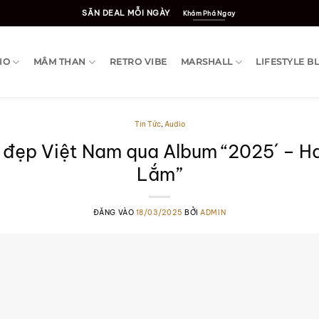
SĂN DEAL MỖI NGÀY
Khám Phá Ngay
IO
MÂM THAN
RETRO VIBE
MARSHALL
LIFESTYLE B
Tin Tức
,
Audio
 đẹp Việt Nam qua Album “2025´ – H
Lắm”
ĐĂNG VÀO
18/03/2025
BỞI
ADMIN