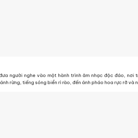
” đưa người nghe vào một hành trình âm nhạc độc đáo, nơi t
cánh rừng, tiếng sóng biển rì rào, đến ánh pháo hoa rực rỡ và 