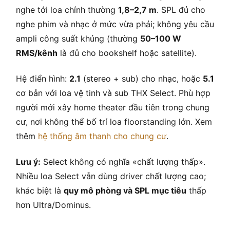
nghe tới loa chính thường
1,8–2,7 m
. SPL đủ cho
nghe phim và nhạc ở mức vừa phải; không yêu cầu
ampli công suất khủng (thường
50–100 W
RMS/kênh
là đủ cho bookshelf hoặc satellite).
Hệ điển hình:
2.1
(stereo + sub) cho nhạc, hoặc
5.1
cơ bản với loa vệ tinh và sub THX Select. Phù hợp
người mới xây home theater đầu tiên trong chung
cư, nơi không thể bố trí loa floorstanding lớn. Xem
thêm
hệ thống âm thanh cho chung cư
.
Lưu ý:
Select không có nghĩa «chất lượng thấp».
Nhiều loa Select vẫn dùng driver chất lượng cao;
khác biệt là
quy mô phòng và SPL mục tiêu
thấp
hơn Ultra/Dominus.