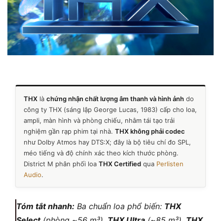
THX
là
chứng nhận chất lượng âm thanh và hình ảnh
do
công ty THX (sáng lập George Lucas, 1983) cấp cho loa,
ampli, màn hình và phòng chiếu, nhằm tái tạo trải
nghiệm gần rạp phim tại nhà.
THX không phải codec
như Dolby Atmos hay DTS:X; đây là bộ tiêu chí đo SPL,
méo tiếng và độ chính xác theo kích thước phòng.
District M phân phối loa
THX Certified
qua
Perlisten
Audio
.
Tóm tắt nhanh:
Ba chuẩn loa phổ biến:
THX
Select
(phòng ~56 m³),
THX Ultra
(~85 m³),
THX