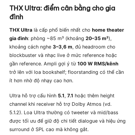
THX Ultra: điểm cân bằng cho gia
đình
THX Ultra
là cấp phổ biến nhất cho
home theater
gia đình
: phòng ~85 m³ (khoảng
20–35 m²
),
khoảng cách nghe
3–3,6 m
, đủ headroom cho
blockbuster và nhạc live ở mức reference hoặc
gần reference. Ampli gợi ý từ
100 W RMS/kênh
trở lên với loa bookshelf; floorstanding có thể cần
ít hơn nhờ độ nhạy cao hơn.
Ultra hỗ trợ cấu hình
5.1
,
7.1
hoặc thêm height
channel khi receiver hỗ trợ Dolby Atmos (vd.
5.1.2). Loa Ultra thường có tweeter và mid/bass
được tối ưu để giữ độ chi tiết dialogue và hiệu ứng
surround ở SPL cao mà không gắt.