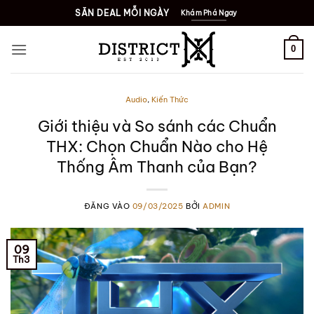
Bỏ
SĂN DEAL MỖI NGÀY
Khám Phá Ngay
qua
nội
0
dung
Audio
,
Kiến Thức
Giới thiệu và So sánh các Chuẩn
THX: Chọn Chuẩn Nào cho Hệ
Thống Âm Thanh của Bạn?
ĐĂNG VÀO
09/03/2025
BỞI
ADMIN
09
Th3