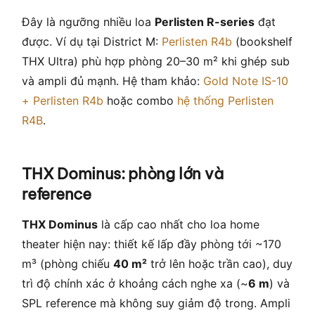
Đây là ngưỡng nhiều loa
Perlisten R-series
đạt
được. Ví dụ tại District M:
Perlisten R4b
(bookshelf
THX Ultra) phù hợp phòng 20–30 m² khi ghép sub
và ampli đủ mạnh. Hệ tham khảo:
Gold Note IS-10
+ Perlisten R4b
hoặc combo
hệ thống Perlisten
R4B
.
THX Dominus: phòng lớn và
reference
THX Dominus
là cấp cao nhất cho loa home
theater hiện nay: thiết kế lấp đầy phòng tới ~170
m³ (phòng chiếu
40 m²
trở lên hoặc trần cao), duy
trì độ chính xác ở khoảng cách nghe xa (~
6 m
) và
SPL reference mà không suy giảm độ trong. Ampli