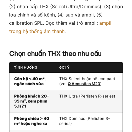
(2) chọn cấp THX (Select/Ultra/Dominus), (3) chọn
loa chính và số kênh, (4) sub và ampli, (5)
calibration SPL. Đọc thêm vai trò ampli:
ampli
trong hệ thống âm thanh
.
Chọn chuẩn THX theo nhu cầu
TÌNH HUỐNG
GỢI Ý
Căn hộ < 40 m²,
THX Select hoặc hệ compact
ngân sách vừa
(vd.
Q Acoustics M20
)
Phòng khách 20–
THX Ultra (Perlisten R-series)
35 m², xem phim
5.1/7.1
Phòng chiếu > 40
THX Dominus (Perlisten S-
m² hoặc nghe xa
series)