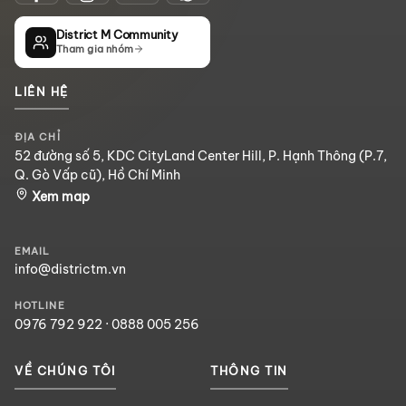
District M Community
Tham gia nhóm
LIÊN HỆ
ĐỊA CHỈ
52 đường số 5, KDC CityLand Center Hill, P. Hạnh Thông (P.7,
Q. Gò Vấp cũ), Hồ Chí Minh
Xem map
EMAIL
info@districtm.vn
HOTLINE
0976 792 922
·
0888 005 256
VỀ CHÚNG TÔI
THÔNG TIN