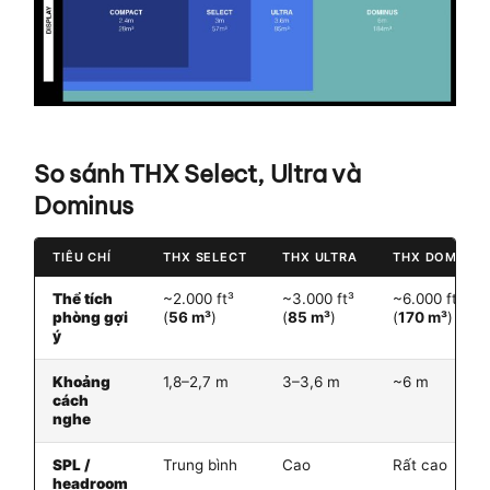
So sánh THX Select, Ultra và
Dominus
TIÊU CHÍ
THX SELECT
THX ULTRA
THX DOMINUS
Thể tích
~2.000 ft³
~3.000 ft³
~6.000 ft³
phòng gợi
(
56 m³
)
(
85 m³
)
(
170 m³
)
ý
Khoảng
1,8–2,7 m
3–3,6 m
~6 m
cách
nghe
SPL /
Trung bình
Cao
Rất cao
headroom