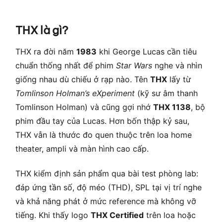
THX là gì?
THX ra đời năm
1983
khi George Lucas cần tiêu
chuẩn thống nhất để phim
Star Wars
nghe và nhìn
giống nhau dù chiếu ở rạp nào. Tên
THX
lấy từ
Tomlinson Holman’s eXperiment
(kỹ sư âm thanh
Tomlinson Holman) và cũng gợi nhớ
THX 1138
, bộ
phim đầu tay của Lucas. Hơn bốn thập kỷ sau,
THX vẫn là thước đo quen thuộc trên loa home
theater, ampli và màn hình cao cấp.
THX kiểm định sản phẩm qua bài test phòng lab:
đáp ứng tần số, độ méo (THD), SPL tại vị trí nghe
và khả năng phát ở mức reference mà không vỡ
tiếng. Khi thấy logo
THX Certified
trên loa hoặc