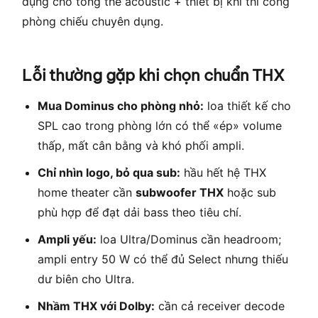
dụng cho tổng thể acoustic + thiết bị khi thi công
phòng chiếu chuyên dụng.
Lỗi thường gặp khi chọn chuẩn THX
Mua Dominus cho phòng nhỏ:
loa thiết kế cho
SPL cao trong phòng lớn có thể «ép» volume
thấp, mất cân bằng và khó phối ampli.
Chỉ nhìn logo, bỏ qua sub:
hầu hết hệ THX
home theater cần
subwoofer THX
hoặc sub
phù hợp để đạt dải bass theo tiêu chí.
Ampli yếu:
loa Ultra/Dominus cần headroom;
ampli entry 50 W có thể đủ Select nhưng thiếu
dư biên cho Ultra.
Nhầm THX với Dolby:
cần cả receiver decode