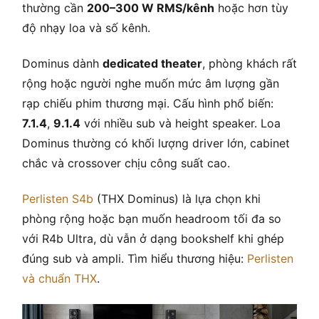
thường cần
200–300 W RMS/kênh
hoặc hơn tùy
độ nhạy loa và số kênh.
Dominus dành
dedicated theater
, phòng khách rất
rộng hoặc người nghe muốn mức âm lượng gần
rạp chiếu phim thương mại. Cấu hình phổ biến:
7.1.4
,
9.1.4
với nhiều sub và height speaker. Loa
Dominus thường có khối lượng driver lớn, cabinet
chắc và crossover chịu công suất cao.
Perlisten S4b
(THX Dominus) là lựa chọn khi
phòng rộng hoặc bạn muốn headroom tối đa so
với R4b Ultra, dù vẫn ở dạng bookshelf khi ghép
đúng sub và ampli. Tìm hiểu thương hiệu:
Perlisten
và chuẩn THX
.