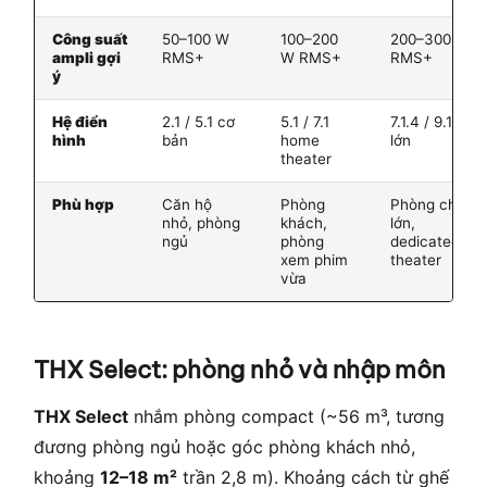
Công suất
50–100 W
100–200
200–300 W
ampli gợi
RMS+
W RMS+
RMS+
ý
Hệ điển
2.1 / 5.1 cơ
5.1 / 7.1
7.1.4 / 9.1.4
hình
bản
home
lớn
theater
Phù hợp
Căn hộ
Phòng
Phòng chiếu
nhỏ, phòng
khách,
lớn,
ngủ
phòng
dedicated
xem phim
theater
vừa
THX Select: phòng nhỏ và nhập môn
THX Select
nhắm phòng compact (~56 m³, tương
đương phòng ngủ hoặc góc phòng khách nhỏ,
khoảng
12–18 m²
trần 2,8 m). Khoảng cách từ ghế