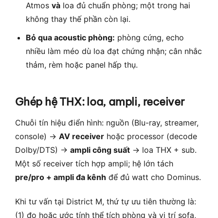
Atmos
và
loa đủ chuẩn phòng; một trong hai
không thay thế phần còn lại.
Bỏ qua acoustic phòng:
phòng cứng, echo
nhiều làm méo dù loa đạt chứng nhận; cân nhắc
thảm, rèm hoặc panel hấp thụ.
Ghép hệ THX: loa, ampli, receiver
Chuỗi tín hiệu điển hình: nguồn (Blu-ray, streamer,
console) →
AV receiver
hoặc processor (decode
Dolby/DTS) →
ampli công suất
→ loa THX + sub.
Một số receiver tích hợp ampli; hệ lớn tách
pre/pro + ampli đa kênh
để đủ watt cho Dominus.
Khi tư vấn tại District M, thứ tự ưu tiên thường là:
(1) đo hoặc ước tính thể tích phòng và vị trí sofa,