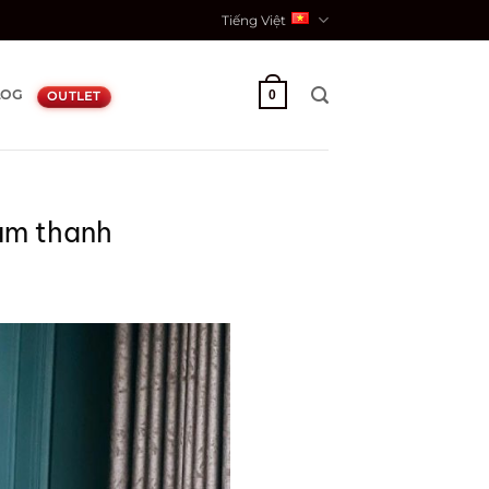
Tiếng Việt
LOG
0
OUTLET
 âm thanh