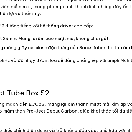
 viền mềm mại, mang phong cách thanh lịch nhưng đầy ấn tư
tiện lợi và thẩm mỹ.
f 2 đường tiếng với hệ thống driver cao cấp:
nt 29mm: Mang lại âm cao mượt mà, không chói gắt.
màng giấy cellulose đặc trưng của Sonus faber, tái tạo âm t
5kHz và độ nhạy 87dB, loa dễ dàng phối ghép với ampli McI
ct Tube Box S2
ng mạch đèn ECC83, mang lại âm thanh mượt mà, ấm áp và già
o mâm than Pro-Ject Debut Carbon, giúp khai thác tối đa t
điều chỉnh điện dung và trở kháng đầu vào, phù hợp với nhi