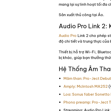
mang lại sự linh hoạt tối đa 
Sản xuất thủ công tại Áo.
Audio Pro Link 2
Audio Pro
Link 2 cho phép st
độ chi tiết và trung thực của 
Thiết bị hỗ trợ Wi-Fi, Bluet
bị khác, giúp bạn thưởng th
Hệ Thống Âm Tha
Mâm than: Pro-Ject Debu
Amply: McIntosh MA252
(
Loa: Sonus faber Sonetto 
Phono preamp: Pro-Ject 
Streaming: Audio Pro Link 