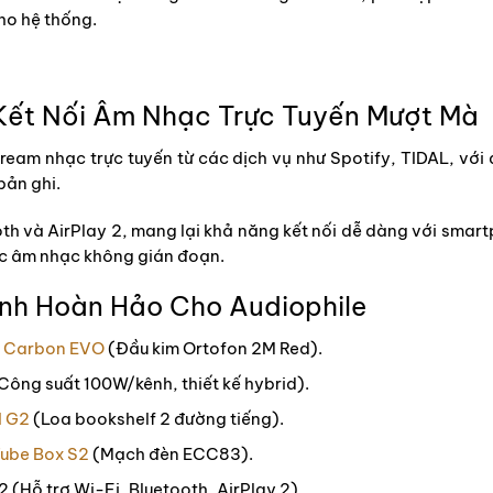
cho hệ thống.
: Kết Nối Âm Nhạc Trực Tuyến Mượt Mà
ream nhạc trực tuyến từ các dịch vụ như Spotify, TIDAL, với
bản ghi.
ooth và AirPlay 2, mang lại khả năng kết nối dễ dàng với smart
ức âm nhạc không gián đoạn.
nh Hoàn Hảo Cho Audiophile
t Carbon EVO
(Đầu kim Ortofon 2M Red).
Công suất 100W/kênh, thiết kế hybrid).
I G2
(Loa bookshelf 2 đường tiếng).
Tube Box S2
(Mạch đèn ECC83).
2 (Hỗ trợ Wi-Fi, Bluetooth, AirPlay 2).