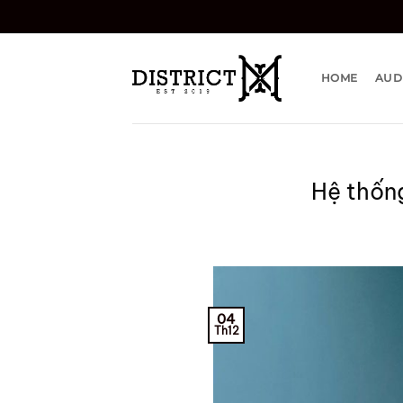
Bỏ
qua
nội
dung
HOME
AUD
Hệ thống
04
Th12