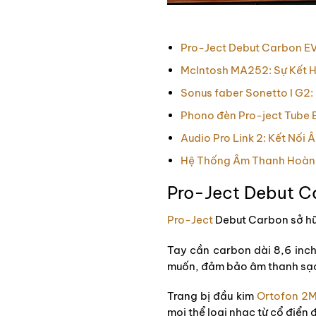
Pro-Ject Debut Carbon E
McIntosh MA252: Sự Kết 
Sonus faber Sonetto I G2
Phono đèn Pro-ject Tube 
Audio Pro Link 2: Kết Nối
Hệ Thống Âm Thanh Hoàn 
Pro-Ject Debut 
Pro-Ject
Debut Carbon sở hữu
Tay cần carbon dài 8,6 inc
muốn, đảm bảo âm thanh sạch
Trang bị đầu kim
Ortofon 2
mọi thể loại nhạc từ cổ điển 