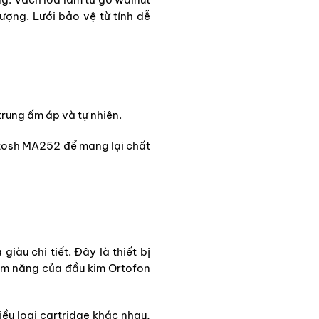
ợng. Lưới bảo vệ từ tính dễ
rung ấm áp và tự nhiên.
ntosh MA252 để mang lại chất
u chi tiết. Đây là thiết bị
iềm năng của đầu kim Ortofon
ều loại cartridge khác nhau,