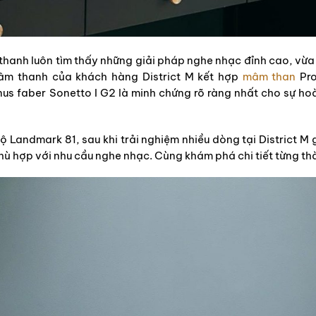
âm thanh luôn tìm thấy những giải pháp nghe nhạc đỉnh cao, v
âm thanh của khách hàng District M kết hợp
mâm than
Pro
s faber Sonetto I G2 là minh chứng rõ ràng nhất cho sự hoà
ộ Landmark 81, sau khi trải nghiệm nhiều dòng tại District M
hù hợp với nhu cầu nghe nhạc. Cùng khám phá chi tiết từng th