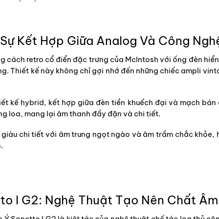
Sự Kết Hợp Giữa Analog Và Công Nghệ
ách retro cổ điển đặc trưng của McIntosh với ống đèn hiển t
g. Thiết kế này không chỉ gợi nhớ đến những chiếc ampli vint
t kế hybrid, kết hợp giữa đèn tiền khuếch đại và mạch bán
g loa, mang lại âm thanh đầy đặn và chi tiết.
iàu chi tiết với âm trung ngọt ngào và âm trầm chắc khỏe, h
.
tto I G2: Nghệ Thuật Tạo Nên Chất Âm
 Sonetto I G2 là kiệt tác của nghệ thuật chế tác loa thủ cô