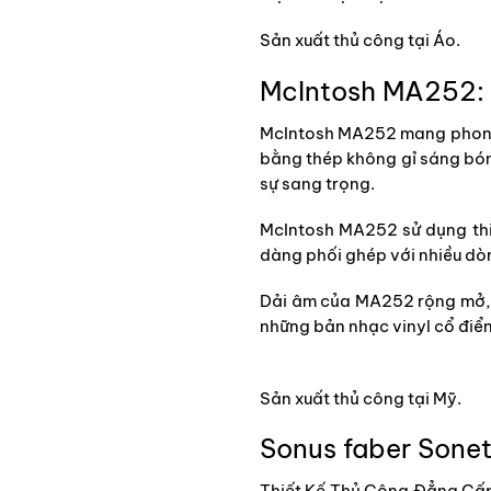
Sản xuất thủ công tại Áo.
McIntosh MA252: 
McIntosh MA252 mang phong c
bằng thép không gỉ sáng bón
sự sang trọng.
McIntosh MA252 sử dụng thiế
dàng phối ghép với nhiều dòn
Dải âm của MA252 rộng mở, g
những bản nhạc vinyl cổ điển
Sản xuất thủ công tại Mỹ.
Sonus faber Sone
Thiết Kế Thủ Công Đẳng Cấp Ý