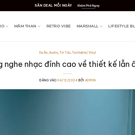
SĂN DEAL MỖI NGÀY
Khám Phá Ngay
IO
MÂM THAN
RETRO VIBE
MARSHALL
LIFESTYLE B
Dự Án
,
Audio
,
Tin Tức
,
Turntable/ Vinyl
 nghe nhạc đỉnh cao về thiết kế lẫn
ĐĂNG VÀO
04/12/2024
BỞI
ADMIN