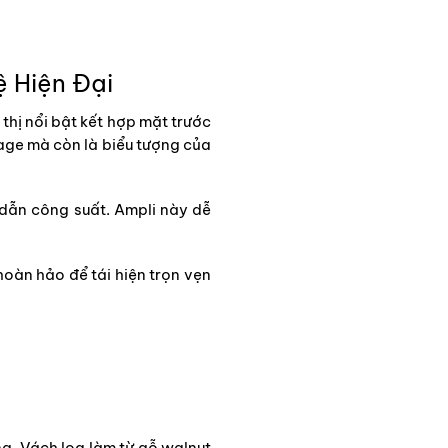
 Hiện Đại
hị nổi bật kết hợp mặt trước
age mà còn là biểu tượng của
 dẫn công suất. Ampli này dễ
oàn hảo để tái hiện trọn vẹn
ng. Vách loa làm từ gỗ walnut