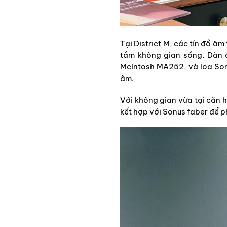
Tại District M, các tín đồ 
tầm không gian sống. Dàn 
McIntosh MA252, và loa Sonu
âm.
Với không gian vừa tại căn h
kết hợp với Sonus faber để p