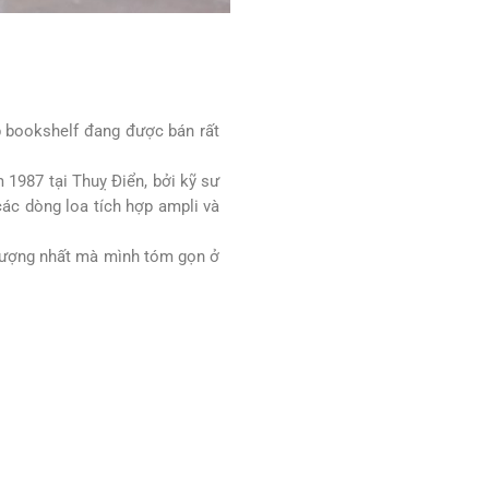
ặp bookshelf đang được bán rất
 1987 tại Thuỵ Điển, bởi kỹ sư
các dòng loa tích hợp ampli và
n tượng nhất mà mình tóm gọn ở