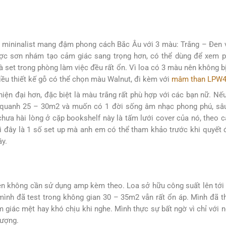
 mininalist mang đậm phong cách Bắc Âu với 3 màu: Trắng – Đen 
ược sơn nhám tạo cảm giác sang trọng hơn, có thể dùng để xem p
 set trong phòng làm việc đều rất ổn. Vì loa có 3 màu nên không b
iều thiết kế gỗ có thể chọn màu Walnut, đi kèm với
mâm than LPW40
hiện đại hơn, đặc biệt là màu trắng rất phù hợp với các bạn nữ. N
 quanh 25 – 30m2 và muốn có 1 đời sống âm nhạc phong phú, sâu 
ưa hài lòng ở cặp bookshelf này là tấm lưới cover của nó, theo c
ới đây là 1 số set up mà anh em có thể tham khảo trước khi quyết 
ây.
nên không cần sử dụng amp kèm theo. Loa sở hữu công suất lên t
 mình đã test trong không gian 30 – 35m2 vẫn rất ổn áp. Mình đã
m giác mệt hay khó chịu khi nghe. Mình thực sự bất ngờ vì chỉ với
tượng.