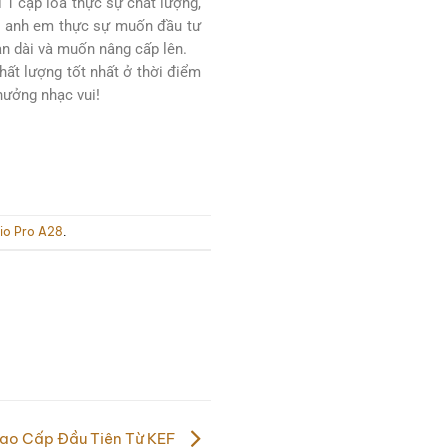
1 cặp loa thực sự chất lượng,
ếu anh em thực sự muốn đầu tư
an dài và muốn nâng cấp lên.
hất lượng tốt nhất ở thời điểm
hưởng nhạc vui!
io Pro A28
.
ao Cấp Đầu Tiên Từ KEF