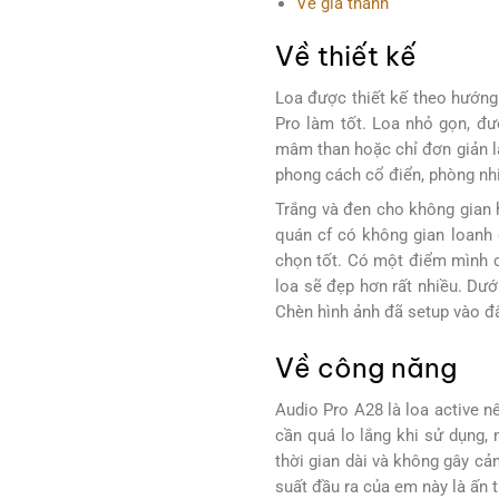
Về giá thành
Về thiết kế
Loa được thiết kế theo hướng
Pro làm tốt. Loa nhỏ gọn, đ
mâm than hoặc chỉ đơn giản là
phong cách cổ điển, phòng nh
Trắng và đen cho không gian 
quán cf có không gian loanh
chọn tốt. Có một điểm mình ch
loa sẽ đẹp hơn rất nhiều. Dư
Chèn hình ảnh đã setup vào đ
Về công năng
Audio Pro A28 là loa active 
cần quá lo lắng khi sử dụng,
thời gian dài và không gây cả
suất đầu ra của em này là ấn 