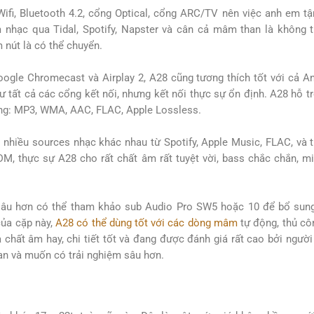
ifi, Bluetooth 4.2, cổng Optical, cổng ARC/TV nên việc anh em tậ
 nhạc qua Tidal, Spotify, Napster và cân cả mâm than là không t
 nút là có thể chuyển.
ogle Chromecast và Airplay 2, A28 cũng tương thích tốt với cả An
 tất cả các cổng kết nối, nhưng kết nối thực sự ổn định. A28 hỗ t
dạng: MP3, WMA, AAC, FLAC, Apple Lossless.
 nhiều sources nhạc khác nhau từ Spotify, Apple Music, FLAC, và 
DM, thực sự A28 cho rất chất âm rất tuyệt vời, bass chắc chắn, mi
âu hơn có thể tham khảo sub Audio Pro SW5 hoặc 10 để bổ sung
của cặp này,
A28 có thể dùng tốt với các dòng mâm
tự động, thủ cô
 chất âm hay, chi tiết tốt và đang được đánh giá rất cao bởi ngườ
an và muốn có trải nghiệm sâu hơn.