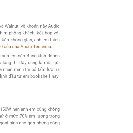
và Walnut, về khoản này Audio
him phòng khách, kết hợp với
ị kén không gian, anh em thích
 của nhà Audio Technica
.
ếu anh em nào đang kinh doanh
lắng thì đây cũng là một lựa
á nhân mình thì bỏ tấm lưới ra
định đầu tư em bookshelf này:
ới 150W nên anh em cũng không
 thử ở mức 70% âm lượng trong
 ngoại hình nhỏ gọn nhưng công