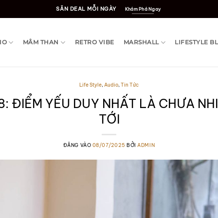
SĂN DEAL MỖI NGÀY
Khám Phá Ngay
IO
MÂM THAN
RETRO VIBE
MARSHALL
LIFESTYLE B
Life Style
,
Audio
,
Tin Tức
8: ĐIỂM YẾU DUY NHẤT LÀ CHƯA NHI
TỚI
ĐĂNG VÀO
08/07/2025
BỞI
ADMIN