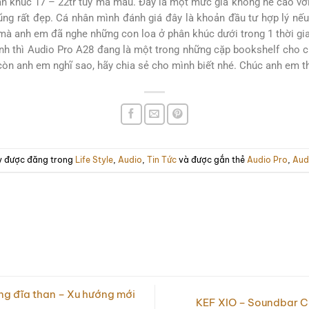
n khúc 17 – 22tr tuỳ mã màu. Đây là một mức giá không hề cao với 
cũng rất đẹp. Cá nhân mình đánh giá đây là khoản đầu tư hợp lý n
mà anh em đã nghe những con loa ở phân khúc dưới trong 1 thời gi
nh thì Audio Pro A28 đang là một trong những cặp bookshelf cho c
, còn anh em nghĩ sao, hãy chia sẻ cho mình biết nhé. Chúc anh em t
ày được đăng trong
Life Style
,
Audio
,
Tin Tức
và được gắn thẻ
Audio Pro
,
Aud
ng đĩa than – Xu hướng mới
KEF XIO – Soundbar C