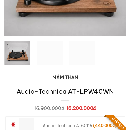
MÂM THAN
Audio-Technica AT-LPW40WN
16.900.000
₫
Giá
15.200.000
₫
Giá
gốc
hiện
là:
tại
QUÀ TẶNG
16.900.000₫.
là:
Audio-Technica AT6011A
(
440.000
₫
)
15.200.000₫.