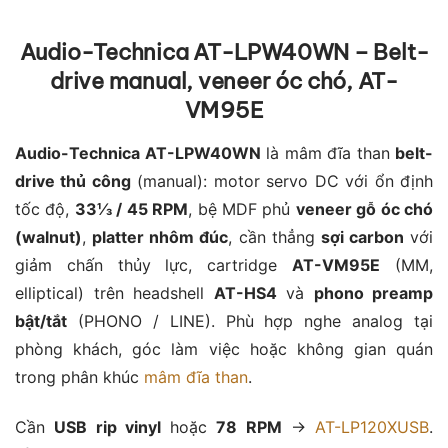
Audio-Technica AT-LPW40WN – Belt-
drive manual, veneer óc chó, AT-
VM95E
Audio-Technica AT-LPW40WN
là mâm đĩa than
belt-
drive thủ công
(manual): motor servo DC với ổn định
tốc độ,
33⅓ / 45 RPM
, bệ MDF phủ
veneer gỗ óc chó
(walnut)
,
platter nhôm đúc
, cần thẳng
sợi carbon
với
giảm chấn thủy lực, cartridge
AT-VM95E
(MM,
elliptical) trên headshell
AT-HS4
và
phono preamp
bật/tắt
(PHONO / LINE). Phù hợp nghe analog tại
phòng khách, góc làm việc hoặc không gian quán
trong phân khúc
mâm đĩa than
.
Cần
USB rip vinyl
hoặc
78 RPM
→
AT-LP120XUSB
.