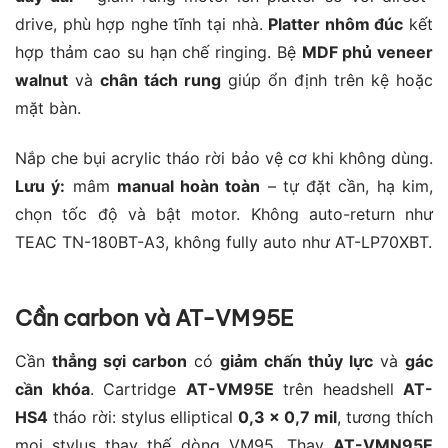
drive, phù hợp nghe tĩnh tại nhà.
Platter nhôm đúc
kết
hợp thảm cao su hạn chế ringing. Bệ
MDF phủ veneer
walnut
và
chân tách rung
giúp ổn định trên kệ hoặc
mặt bàn.
Nắp che bụi acrylic tháo rời bảo vệ cơ khi không dùng.
Lưu ý:
mâm
manual hoàn toàn
– tự đặt cần, hạ kim,
chọn tốc độ và bật motor. Không auto-return như
TEAC TN-180BT-A3, không fully auto như AT-LP70XBT.
Cần carbon và AT-VM95E
Cần
thẳng sợi carbon
có
giảm chấn thủy lực
và
gác
cần khóa
. Cartridge
AT-VM95E
trên headshell
AT-
HS4
tháo rời: stylus elliptical
0,3 × 0,7 mil
, tương thích
mọi stylus thay thế dòng VM95. Thay
AT-VMN95E