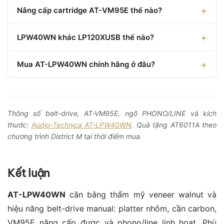
Nâng cấp cartridge AT-VM95E thế nào?
LPW40WN khác LP120XUSB thế nào?
Mua AT-LPW40WN chính hãng ở đâu?
Thông số belt-drive, AT-VM95E, ngõ PHONO/LINE và kích
thước:
Audio-Technica AT-LPW40WN
. Quà tặng AT6011A theo
chương trình District M tại thời điểm mua.
Kết luận
AT-LPW40WN
cân bằng thẩm mỹ veneer walnut và
hiệu năng belt-drive manual: platter nhôm, cần carbon,
VM95E nâng cấp được và phono/line linh hoạt. Phù