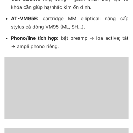
khóa cần giúp hạ/nhấc kim ổn định.
AT-VM95E:
cartridge MM elliptical; nâng cấp
stylus cả dòng VM95 (ML, SH…).
Phono/line tích hợp:
bật preamp → loa active; tắt
→ ampli phono riêng.