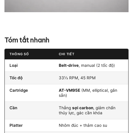
Tóm tắt nhanh
THÔNG SỐ
CHI TIẾT
Loại
Belt-drive
, manual (2 tốc độ)
Tốc độ
33⅓ RPM, 45 RPM
Cartridge
AT-VM95E
(MM, elliptical, gắn
sẵn)
Cần
Thẳng
sợi carbon
, giảm chấn
thủy lực, gác cần khóa
Platter
Nhôm đúc + thảm cao su