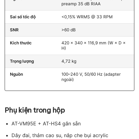
preamp 35 dB RIAA
Sai số tốc độ
<0,15% WRMS @ 33 RPM
SNR
>60 dB
Kích thước
420 × 340 × 116,9 mm (W × D ×
H)
Trọng lượng
4,72 kg
Nguồn
100–240 V, 50/60 Hz (adapter
ngoài)
Phụ kiện trong hộp
AT-VM95E + AT-HS4 gắn sẵn
Dây đai, thảm cao su, nắp che bụi acrylic