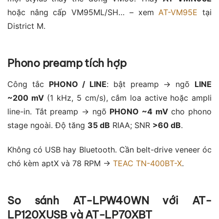
hoặc nâng cấp VM95ML/SH… – xem
AT-VM95E
tại
District M.
Phono preamp tích hợp
Công tắc
PHONO / LINE
: bật preamp → ngõ
LINE
~200 mV
(1 kHz, 5 cm/s), cắm loa active hoặc ampli
line-in. Tắt preamp → ngõ
PHONO ~4 mV
cho phono
stage ngoài. Độ tăng
35 dB
RIAA; SNR
>60 dB
.
Không có USB hay Bluetooth. Cần belt-drive veneer óc
chó kèm aptX và 78 RPM →
TEAC TN-400BT-X
.
So sánh AT-LPW40WN với AT-
LP120XUSB và AT-LP70XBT