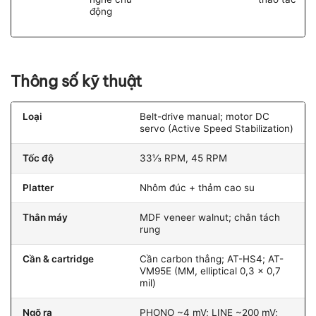
động
Thông số kỹ thuật
Loại
Belt-drive manual; motor DC
servo (Active Speed Stabilization)
Tốc độ
33⅓ RPM, 45 RPM
Platter
Nhôm đúc + thảm cao su
Thân máy
MDF veneer walnut; chân tách
rung
Cần & cartridge
Cần carbon thẳng; AT-HS4; AT-
VM95E (MM, elliptical 0,3 × 0,7
mil)
Ngõ ra
PHONO ~4 mV; LINE ~200 mV;