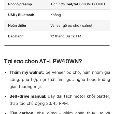
Phono preamp
Tích hợp,
bật/tắt
(PHONO / LINE)
USB / Bluetooth
Không
Hoàn thiện
Veneer gỗ óc chó (walnut)
Bảo hành
12 tháng District M
Tại sao chọn AT-LPW40WN?
Thẩm mỹ walnut:
bệ veneer óc chó, núm nhôm gia
công: phù hợp nội thất ấm, góc nghe hoặc không
gian thương mại.
Belt-drive manual:
dây đai tách motor khỏi platter;
thao tác chủ động 33/45 RPM.
Cần carbon:
nhẹ, cứng – giảm chấn thủy lực và