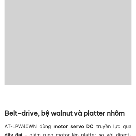
Belt-drive, bệ walnut và platter nhôm
AT-LPW40WN dùng
motor servo DC
truyền lực qua
dây đai
– giảm rung motor lên platter so với direct-