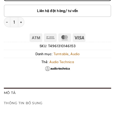
Liên hệ đặt hàng/ tư vấn
Audio-Technica AT-LPW40WN số lượng
Atm
Bank
MasterCard
Visa
Transfer
SKU:
T4961310146153
Danh mục:
Turntable
,
Audio
Thẻ:
Audio Technica
MÔ TẢ
THÔNG TIN BỔ SUNG