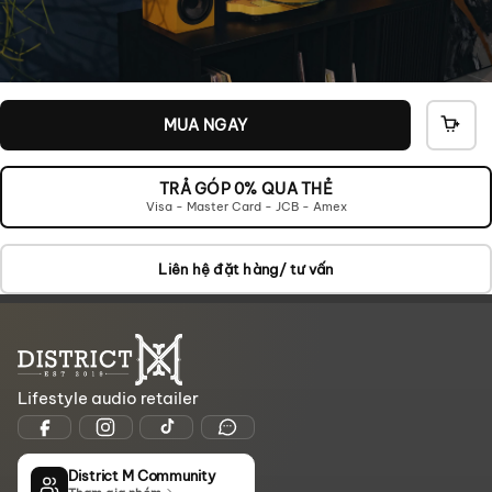
MUA NGAY
THÊ
VÀO
GIỎ
TRẢ GÓP 0% QUA THẺ
Visa - Master Card - JCB - Amex
Liên hệ đặt hàng/ tư vấn
Lifestyle audio retailer
District M Community