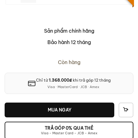
Sản phẩm chính hãng
Bảo hành 12 tháng
Còn hàng
Chỉ từ
1.368.000
₫
khi trả góp 12 tháng
Visa · MasterCard · JCB · Amex
MUA NGAY
THÊ
VÀO
GIỎ
TRẢ GÓP 0% QUA THẺ
Visa - Master Card - JCB - Amex