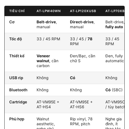
TIÊU CHÍ
AT-LPW40WN
AT-LP120XUSB
AT-LP70XBT
Cơ
Belt-drive
,
Direct-drive
,
Belt-drive,
manual
manual
fully auto
Tốc độ
33 / 45 RPM
33 / 45 /
78
33 / 45
RPM
RPM
Thiết kế
Veneer
Đen/Bạc, cần
Đen, fully
walnut
, cần
chữ S
automatic
carbon
USB rip
Không
Có
Không
Bluetooth
Không
Không
Có
(SBC)
Cartridge
AT-VM95E +
AT-VM95E +
AT-VM95C
AT-HS4
AT-HS6
/ tùy batch
Phù hợp
Walnut
Rip vinyl, 78
Nghe gia
aesthetic,
RPM, pitch
đình, ít
nghe chủ
thao tác