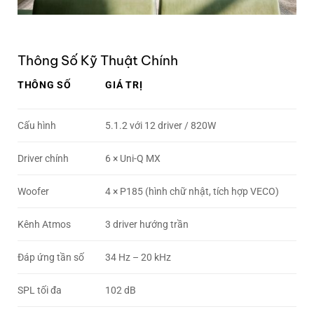
Thông Số Kỹ Thuật Chính
THÔNG SỐ
GIÁ TRỊ
Cấu hình
5.1.2 với 12 driver / 820W
Driver chính
6 × Uni-Q MX
Woofer
4 × P185 (hình chữ nhật, tích hợp VECO)
Kênh Atmos
3 driver hướng trần
Đáp ứng tần số
34 Hz – 20 kHz
SPL tối đa
102 dB