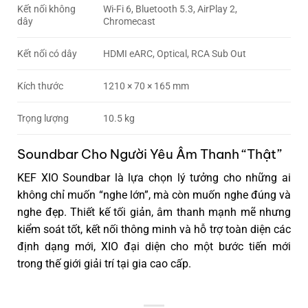
Kết nối không
Wi-Fi 6, Bluetooth 5.3, AirPlay 2,
dây
Chromecast
Kết nối có dây
HDMI eARC, Optical, RCA Sub Out
Kích thước
1210 × 70 × 165 mm
Trọng lượng
10.5 kg
Soundbar Cho Người Yêu Âm Thanh “Thật”
KEF XIO Soundbar
là lựa chọn lý tưởng cho những ai
không chỉ muốn “nghe lớn”, mà còn muốn
nghe đúng và
nghe đẹp
. Thiết kế tối giản, âm thanh mạnh mẽ nhưng
kiểm soát tốt, kết nối thông minh và hỗ trợ toàn diện các
định dạng mới, XIO đại diện cho một bước tiến mới
trong thế giới giải trí tại gia cao cấp.