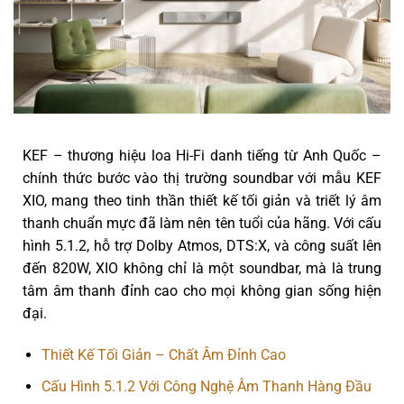
KEF – thương hiệu loa Hi-Fi danh tiếng từ Anh Quốc –
chính thức bước vào thị trường soundbar với mẫu
KEF
XIO
, mang theo tinh thần thiết kế tối giản và triết lý âm
thanh chuẩn mực đã làm nên tên tuổi của hãng. Với cấu
hình
5.1.2
, hỗ trợ
Dolby Atmos
,
DTS:X
, và công suất lên
đến
820W
, XIO không chỉ là một soundbar, mà là
trung
tâm âm thanh đỉnh cao
cho mọi không gian sống hiện
đại.
Thiết Kế Tối Giản – Chất Âm Đỉnh Cao
Cấu Hình 5.1.2 Với Công Nghệ Âm Thanh Hàng Đầu