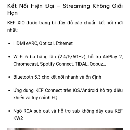
Kết Nối Hiện Đại – Streaming Không Giới
Hạn
KEF XIO được trang bị đầy đủ các chuẩn kết nối mới
nhất:
HDMI eARC
, Optical, Ethernet
Wi-Fi 6 ba băng tần (2.4/5/6GHz)
, hỗ trợ AirPlay 2,
Chromecast, Spotify Connect, TIDAL, Qobuz…
Bluetooth 5.3
cho kết nối nhanh và ổn định
Ứng dụng KEF Connect
trên iOS/Android hỗ trợ điều
khiển và tùy chỉnh EQ
Ngõ
RCA sub out
và hỗ trợ
sub không dây
qua KEF
KW2