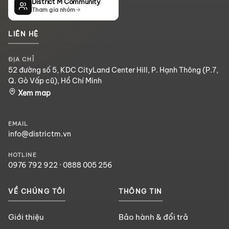
District M Community
Tham gia nhóm
LIÊN HỆ
ĐỊA CHỈ
52 đường số 5, KDC CityLand Center Hill, P. Hạnh Thông (P.7,
Q. Gò Vấp cũ), Hồ Chí Minh
Xem map
EMAIL
info@districtm.vn
HOTLINE
0976 792 922
·
0888 005 256
VỀ CHÚNG TÔI
THÔNG TIN
Giới thiệu
Bảo hành & đổi trả