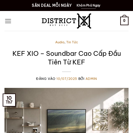
SĂN DEAL MỖI NGÀY
Khám Phá Ngay
0
Audio
,
Tin Tức
KEF XIO – Soundbar Cao Cấp Đầu
Tiên Từ KEF
ĐĂNG VÀO
10/07/2025
BỞI
ADMIN
10
Th7