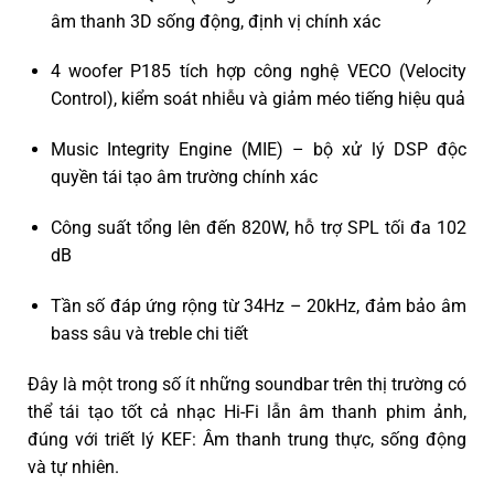
âm thanh 3D sống động, định vị chính xác
4 woofer P185
tích hợp công nghệ
VECO
(Velocity
Control), kiểm soát nhiễu và giảm méo tiếng hiệu quả
Music Integrity Engine (MIE)
– bộ xử lý DSP độc
quyền tái tạo âm trường chính xác
Công suất tổng lên đến 820W
, hỗ trợ SPL tối đa 102
dB
Tần số đáp ứng rộng
từ 34Hz – 20kHz, đảm bảo âm
bass sâu và treble chi tiết
Đây là một trong số ít những soundbar trên thị trường có
thể tái tạo tốt cả
nhạc Hi-Fi lẫn âm thanh phim ảnh
,
đúng với triết lý KEF:
Âm thanh trung thực, sống động
và tự nhiên
.