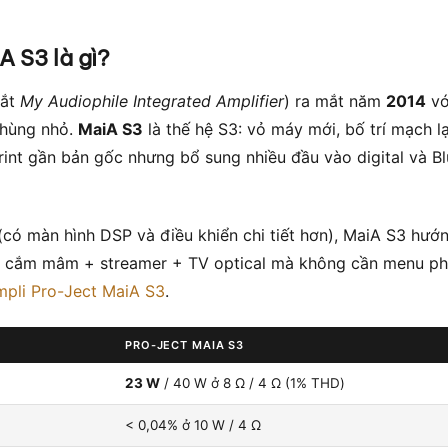
A S3 là gì?
tắt
My Audiophile Integrated Amplifier
) ra mắt năm
2014
với
thùng nhỏ.
MaiA S3
là thế hệ S3: vỏ máy mới, bố trí mạch l
print gần bản gốc nhưng bổ sung nhiều đầu vào digital và B
có màn hình DSP và điều khiển chi tiết hơn), MaiA S3 hướ
, cắm mâm + streamer + TV optical mà không cần menu ph
pli Pro-Ject MaiA S3
.
PRO-JECT MAIA S3
23 W
/ 40 W ở 8 Ω / 4 Ω (1% THD)
< 0,04% ở 10 W / 4 Ω