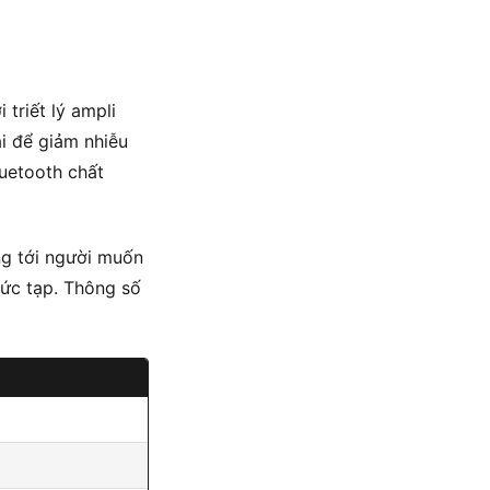
 triết lý ampli
ại để giảm nhiễu
luetooth chất
ng tới người muốn
ức tạp. Thông số