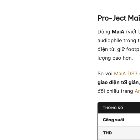
Pro-Ject Mai
Dòng
MaiA
(viết 
audiophile trong 
điện từ, giữ foot
lượng cao hơn.
So với
MaiA DS3
(
giao diện tối giản
đối chiếu trang
Am
THÔNG SỐ
Công suất
THD