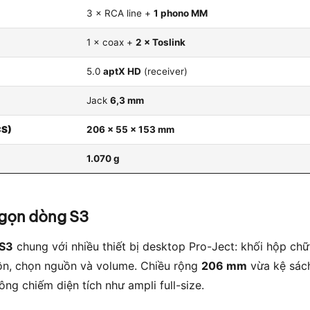
3 × RCA line +
1 phono MM
1 × coax +
2 × Toslink
5.0
aptX HD
(receiver)
Jack
6,3 mm
×S)
206 × 55 × 153 mm
1.070 g
 gọn dòng S3
 S3
chung với nhiều thiết bị desktop Pro-Ject: khối hộp chữ
uồn, chọn nguồn và volume. Chiều rộng
206 mm
vừa kệ sách
ng chiếm diện tích như ampli full-size.