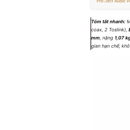
Pro-Ject Audio V
Tóm tắt nhanh:
M
coax, 2 Toslink),
mm
, nặng
1,07 k
gian hạn chế; khô