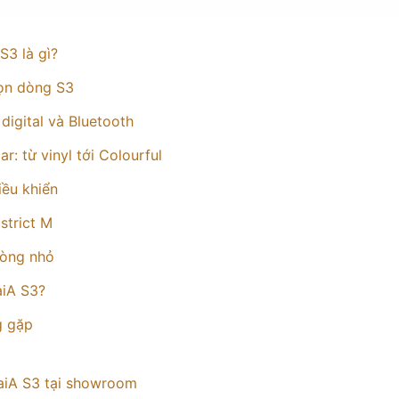
S3 là gì?
gọn dòng S3
 digital và Bluetooth
: từ vinyl tới Colourful
iều khiển
strict M
hòng nhỏ
aiA S3?
g gặp
aiA S3 tại showroom