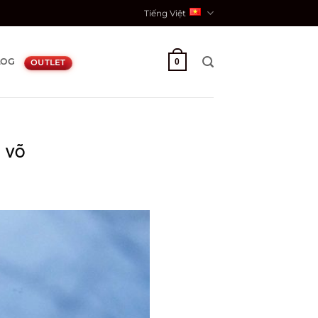
Tiếng Việt
LOG
0
OUTLET
 võ