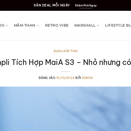
SĂN DEAL MỖI NGÀY
Khám Phá Ngay
IO
MÂM THAN
RETRO VIBE
MARSHALL
LIFESTYLE B
Audio
,
Kiến Thức
pli Tích Hợp MaiA S3 – Nhỏ nhưng có
ĐĂNG VÀO
15/10/2024
BỞI
ADMIN