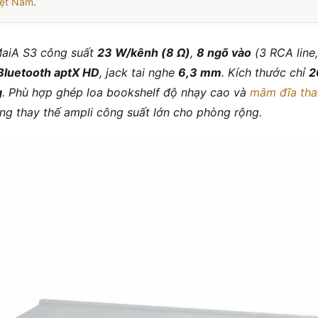
iệt Nam
.
aiA S3 công suất
23 W/kênh (8 Ω)
,
8 ngõ vào
(3 RCA line
Bluetooth aptX HD
, jack tai nghe
6,3 mm
. Kích thước chỉ
2
g
. Phù hợp ghép loa bookshelf độ nhạy cao và
mâm đĩa tha
ng thay thế ampli công suất lớn cho phòng rộng.