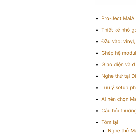
Pro-Ject MaiA 
Thiết kế nhỏ 
Đầu vào: vinyl,
Ghép hệ modular
Giao diện và đ
Nghe thử tại Di
Lưu ý setup p
Ai nên chọn M
Câu hỏi thườn
Tóm lại
Nghe thử M