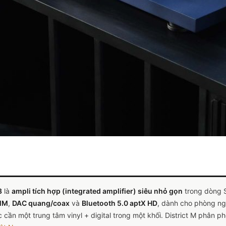
3
là
ampli tích hợp (integrated amplifier) siêu nhỏ gọn
trong dòng S
MM
,
DAC quang/coax
và
Bluetooth 5.0 aptX HD
, dành cho phòng ng
 cần một trung tâm vinyl + digital trong một khối. District M phân p