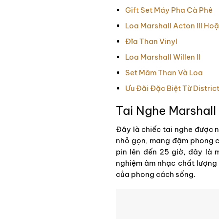
Gift Set Máy Pha Cà Phê
Loa Marshall Acton III Hoặ
Đĩa Than Vinyl
Loa Marshall Willen II
Set Mâm Than Và Loa
Ưu Đãi Đặc Biệt Từ Distric
Tai Nghe Marshall 
Đây là chiếc tai nghe được nh
nhỏ gọn, mang đậm phong các
pin lên đến 25 giờ, đây là
nghiệm âm nhạc chất lượng 
của phong cách sống.