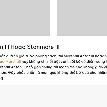
 III Hoặc Stanmore III
n quà có giá trị và phong cách, thì Marshall Acton III hoặc S
loa Marshall
này không chỉ nổi bật với thiết kế cổ điển, san
hall Acton III nhỏ gọn nhưng đủ mạnh mẽ cho không gian vừa
 hơn. Đây chắc chắn là món quà không thể bỏ qua cho nhữ
ng.