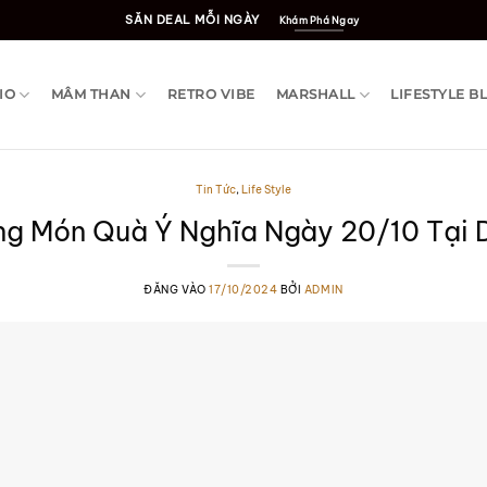
SĂN DEAL MỖI NGÀY
Khám Phá Ngay
IO
MÂM THAN
RETRO VIBE
MARSHALL
LIFESTYLE B
Tin Tức
,
Life Style
g Món Quà Ý Nghĩa Ngày 20/10 Tại D
ĐĂNG VÀO
17/10/2024
BỞI
ADMIN