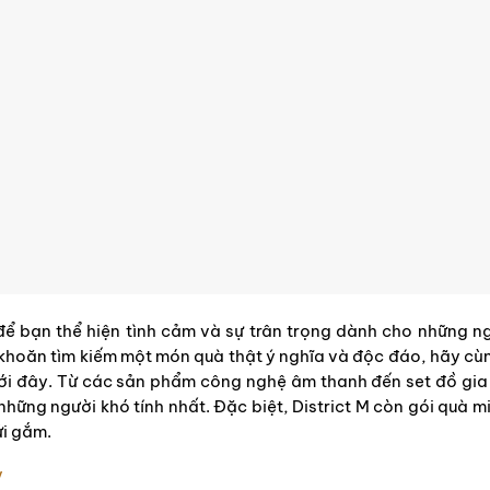
để bạn thể hiện tình cảm và sự trân trọng dành cho những n
khoăn tìm kiếm một món quà thật ý nghĩa và độc đáo, hãy cù
ưới đây. Từ các sản phẩm công nghệ âm thanh đến set đồ gia 
những người khó tính nhất. Đặc biệt, District M còn gói quà mi
ửi gắm.
V