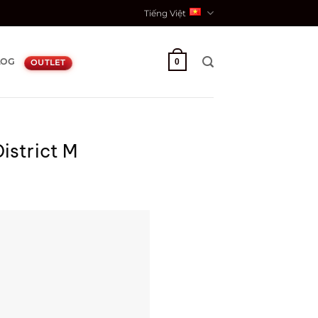
Tiếng Việt
LOG
0
OUTLET
istrict M