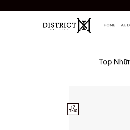
Bỏ
qua
nội
dung
HOME
AUD
Top Nhữn
17
Th10