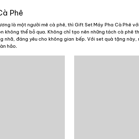
 Cà Phê
ương là một người mê cà phê, thì Gift Set Máy Pha Cà Phê v
ọn không thể bỏ qua. Không chỉ tạo nên những tách cà phê t
g nhã, đáng yêu cho không gian bếp. Với set quà tặng này, 
oàn hảo.