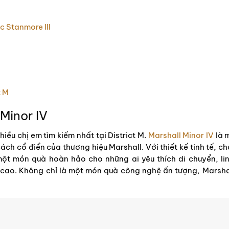
c Stanmore III
t M
Minor IV
iều chị em tìm kiếm nhất tại District M.
Marshall Minor IV
là 
h cổ điển của thương hiệu Marshall. Với thiết kế tinh tế, ch
 một món quà hoàn hảo cho những ai yêu thích di chuyển, li
cao. Không chỉ là một món quà công nghệ ấn tượng, Marshall