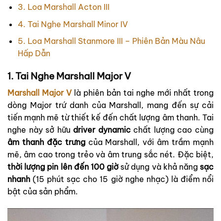
3. Loa Marshall Acton III
4. Tai Nghe Marshall Minor IV
5. Loa Marshall Stanmore III – Phiên Bản Màu Nâu
Hấp Dẫn
1. Tai Nghe Marshall Major V
Marshall Major V
là phiên bản tai nghe mới nhất trong
dòng Major trứ danh của Marshall, mang đến sự cải
tiến mạnh mẽ từ thiết kế đến chất lượng âm thanh. Tai
nghe này sở hữu
driver dynamic
chất lượng cao cùng
âm thanh đặc trưng
của Marshall, với âm trầm mạnh
mẽ, âm cao trong trẻo và âm trung sắc nét. Đặc biệt,
thời lượng pin lên đến 100 giờ
sử dụng và khả năng
sạc
nhanh
(15 phút sạc cho 15 giờ nghe nhạc) là điểm nổi
bật của sản phẩm.