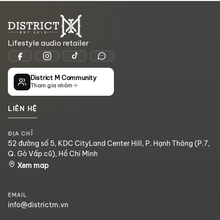
Lifestyle audio retailer
District M Community
Tham gia nhóm
LIÊN HỆ
ĐỊA CHỈ
52 đường số 5, KDC CityLand Center Hill, P. Hạnh Thông (P.7,
Q. Gò Vấp cũ), Hồ Chí Minh
Xem map
EMAIL
info@districtm.vn