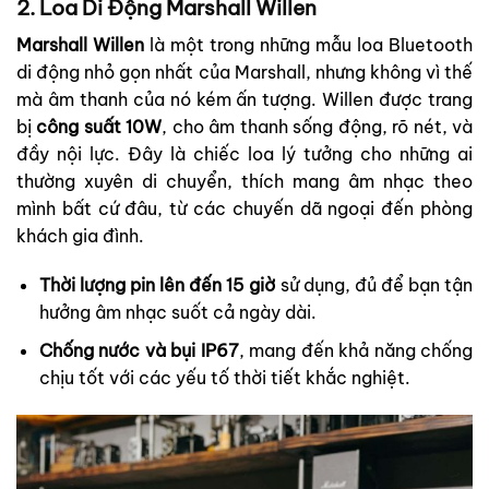
2. Loa Di Động Marshall Willen
Marshall Willen
là một trong những mẫu loa Bluetooth
di động nhỏ gọn nhất của Marshall, nhưng không vì thế
mà âm thanh của nó kém ấn tượng. Willen được trang
bị
công suất 10W
, cho âm thanh sống động, rõ nét, và
đầy nội lực. Đây là chiếc loa lý tưởng cho những ai
thường xuyên di chuyển, thích mang âm nhạc theo
mình bất cứ đâu, từ các chuyến dã ngoại đến phòng
khách gia đình.
Thời lượng pin lên đến 15 giờ
sử dụng, đủ để bạn tận
hưởng âm nhạc suốt cả ngày dài.
Chống nước và bụi IP67
, mang đến khả năng chống
chịu tốt với các yếu tố thời tiết khắc nghiệt.