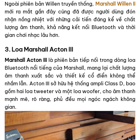
Ngoài phiên bản Willen truyền thống,
Marshall Willen II
mới ra mắt gần đây cũng đã được người dùng đón
nhận nồng nhiệt với những cải tiến đáng kể về chất
lượng âm thanh, khả năng kết nối Bluetooth và thời
gian chơi nhạc lâu hơn.
3. Loa Marshall Acton III
Marshall Acton III
là phiên bản tiếp nối trong dòng loa
Bluetooth nổi tiếng của Marshall, mang lại chất lượng
âm thanh xuất sắc và thiết kế cổ điển không thể
nhầm lẫn. Acton III sở hữu hệ thống ampli Class D, bao
gồm hai loa tweeter và một loa woofer, cho âm thanh
mạnh mẽ, rõ ràng, phủ đều mọi ngóc ngách không
gian.