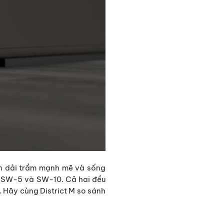
iện dải trầm mạnh mẽ và sống
là SW-5 và SW-10. Cả hai đều
 Hãy cùng District M so sánh