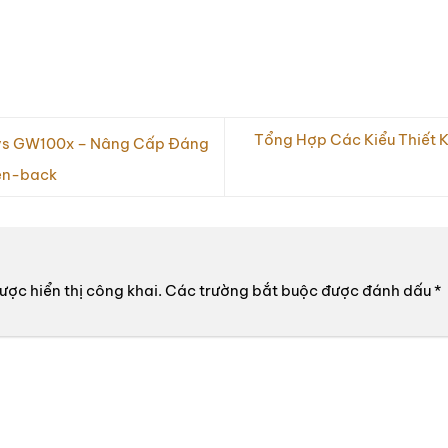
Tổng Hợp Các Kiểu Thiết 
vs GW100x – Nâng Cấp Đáng
pen-back
ợc hiển thị công khai.
Các trường bắt buộc được đánh dấu
*