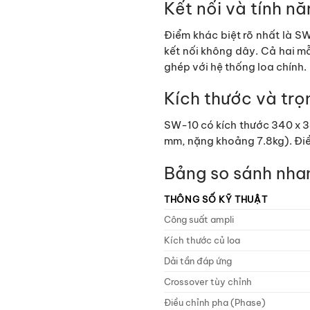
Kết nối và tính n
Điểm khác biệt rõ nhất là SW
kết nối không dây. Cả hai mẫ
ghép với hệ thống loa chính.
Kích thước và trọ
SW-10 có kích thước 340 x 3
mm, nặng khoảng 7.8kg). Điề
Bảng so sánh nha
THÔNG SỐ KỸ THUẬT
Công suất ampli
Kích thước củ loa
Dải tần đáp ứng
Crossover tùy chỉnh
Điều chỉnh pha (Phase)