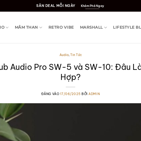
SĂN DEAL MỖI NGÀY
Khám Phá Ngay
IO
MÂM THAN
RETRO VIBE
MARSHALL
LIFESTYLE B
Audio
,
Tin Tức
ub Audio Pro SW-5 và SW-10: Đâu L
Hợp?
ĐĂNG VÀO
17/06/2025
BỞI
ADMIN