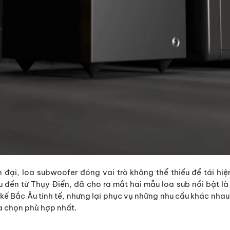
n đại, loa subwoofer đóng vai trò không thể thiếu để tái h
ệu đến từ Thụy Điển, đã cho ra mắt hai mẫu loa sub nổi bật 
ế Bắc Âu tinh tế, nhưng lại phục vụ những nhu cầu khác nhau.
ựa chọn phù hợp nhất.