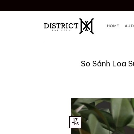
Bỏ
qua
nội
dung
HOME
AUD
So Sánh Loa S
17
Th6