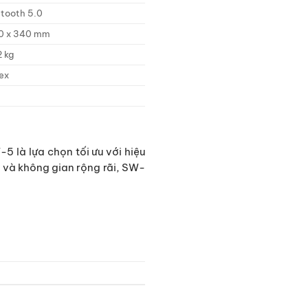
etooth 5.0
0 x 340 mm
 kg
ex
 là lựa chọn tối ưu với hiệu
g và không gian rộng rãi, SW-