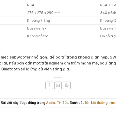
RCA
RCA, Blu
275 x 275 x 290 mm
340 x 34
Khoảng 7.8 kg
Khoảng 12
Bass-reflex
Bass-refl
Không hỗ trợ
Có hỗ trợ
hiếc subwoofer nhỏ gọn, dễ bố trí trong không gian hẹp, SW-5
c lại, nếu bạn cần một trải nghiệm âm trầm mạnh mẽ, sâu lắn
ợ Bluetooth sẽ là ứng cử viên sáng giá.
Bài viết này được đăng trong
Audio
,
Tin Tức
. Đánh dấu
liên kết thường trực
.