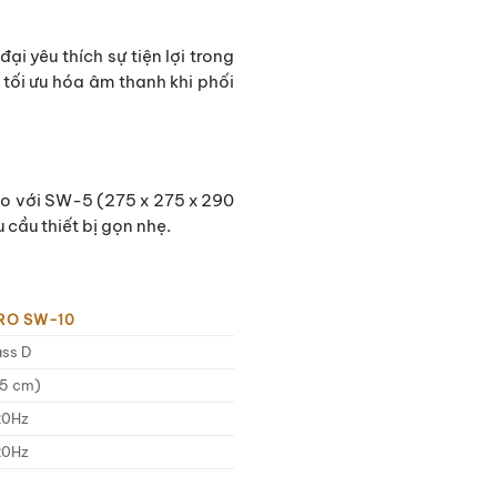
i yêu thích sự tiện lợi trong
 tối ưu hóa âm thanh khi phối
so với SW-5 (275 x 275 x 290
cầu thiết bị gọn nhẹ.
RO SW-10
ss D
25 cm)
20Hz
20Hz