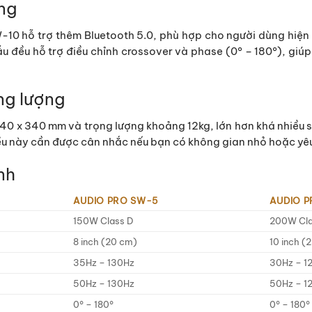
ăng
-10 hỗ trợ thêm Bluetooth 5.0, phù hợp cho người dùng hiện đạ
u đều hỗ trợ điều chỉnh crossover và phase (0° – 180°), giúp
ng lượng
40 x 340 mm và trọng lượng khoảng 12kg, lớn hơn khá nhiều 
u này cần được cân nhắc nếu bạn có không gian nhỏ hoặc yêu 
nh
AUDIO PRO SW-5
AUDIO P
150W Class D
200W Cla
8 inch (20 cm)
10 inch (
35Hz – 130Hz
30Hz – 1
50Hz – 130Hz
50Hz – 1
0° – 180°
0° – 180°