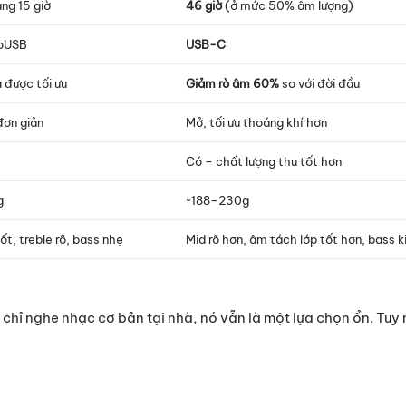
ng 15 giờ
46 giờ
(ở mức 50% âm lượng)
oUSB
USB-C
 được tối ưu
Giảm rò âm 60%
so với đời đầu
đơn giản
Mở, tối ưu thoáng khí hơn
Có – chất lượng thu tốt hơn
g
~188–230g
ốt, treble rõ, bass nhẹ
Mid rõ hơn, âm tách lớp tốt hơn, bass 
hỉ nghe nhạc cơ bản tại nhà, nó vẫn là một lựa chọn ổn. Tuy 