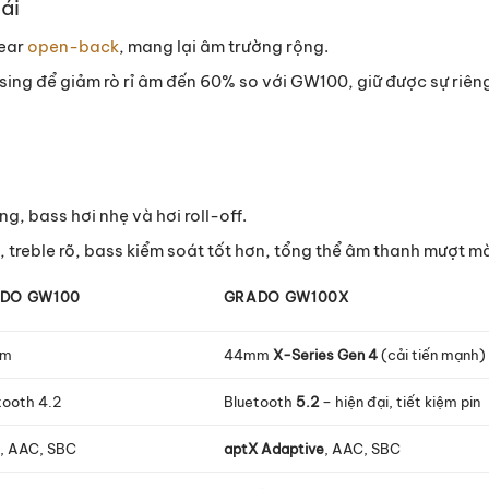
ái
-ear
open-back
, mang lại âm trường rộng.
sing để giảm rò rỉ âm đến 60% so với GW100, giữ được sự riêng
g, bass hơi nhẹ và hơi roll-off.
treble rõ, bass kiểm soát tốt hơn, tổng thể âm thanh mượt m
DO GW100
GRADO GW100X
mm
44mm
X-Series Gen 4
(cải tiến mạnh)
tooth 4.2
Bluetooth
5.2
– hiện đại, tiết kiệm pin
, AAC, SBC
aptX Adaptive
, AAC, SBC