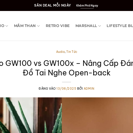
SĂN DEAL MỖI NGÀY
Khám Phá Ngay
IO
MÂM THAN
RETRO VIBE
MARSHALL
LIFESTYLE B
Audio
,
Tin Tức
o GW100 vs GW100x – Nâng Cấp Đán
Đồ Tai Nghe Open-back
ĐĂNG VÀO
13/06/2025
BỞI
ADMIN