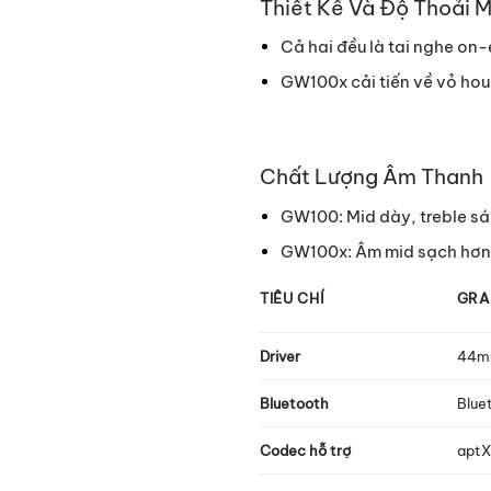
Thiết Kế Và Độ Thoải M
Cả hai đều là tai nghe on
GW100x cải tiến về vỏ hou
Chất Lượng Âm Thanh
GW100: Mid dày, treble sán
GW100x: Âm mid sạch hơn, 
TIÊU CHÍ
GRA
Driver
44
Bluetooth
Blue
Codec hỗ trợ
aptX