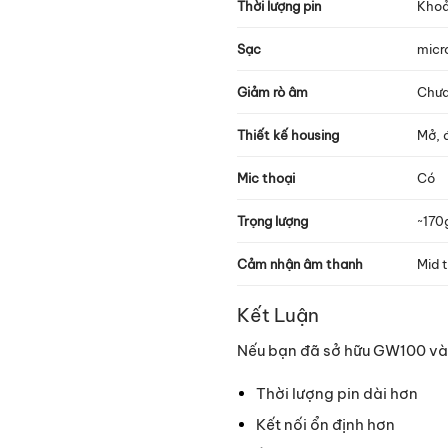
Thời lượng pin
Khoả
Sạc
micr
Giảm rò âm
Chưa
Thiết kế housing
Mở, 
Mic thoại
Có
Trọng lượng
~170
Cảm nhận âm thanh
Mid t
Kết Luận
Nếu bạn đã sở hữu GW100 và c
Thời lượng pin dài hơn
Kết nối ổn định hơn