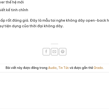
er thế hệ mới
ết kế tinh chỉnh
ấp rất đáng giá. Đây là mẫu tai nghe không dây open-back hiế
ự tiện dụng của thời đại không dây.
Bài viết này được đăng trong
Audio
,
Tin Tức
và được gắn thẻ
Grado
.