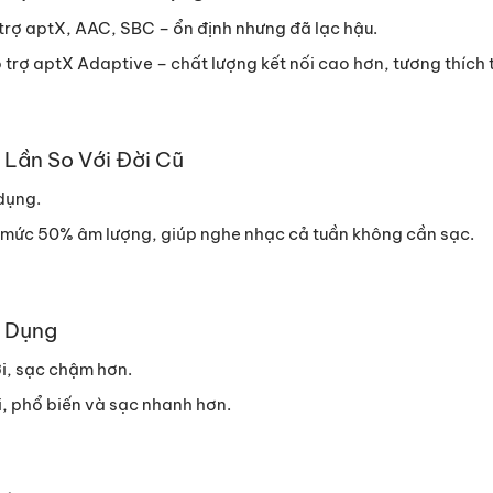
trợ aptX, AAC, SBC – ổn định nhưng đã lạc hậu.
trợ aptX Adaptive – chất lượng kết nối cao hơn, tương thích t
 Lần So Với Đời Cũ
dụng.
 mức 50% âm lượng, giúp nghe nhạc cả tuần không cần sạc.
c Dụng
i, sạc chậm hơn.
, phổ biến và sạc nhanh hơn.