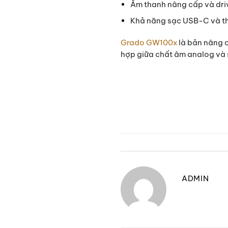
Âm thanh nâng cấp và driv
Khả năng sạc USB-C và thi
Grado GW100x
là bản nâng c
hợp giữa chất âm analog và s
ADMIN