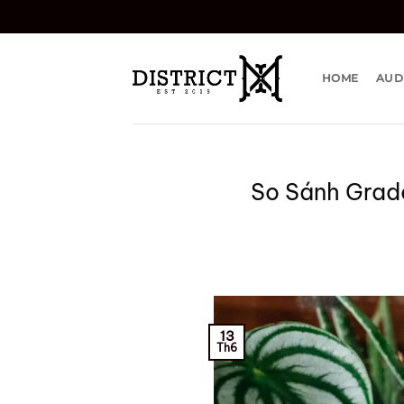
Bỏ
qua
nội
dung
HOME
AUD
So Sánh Grad
13
Th6