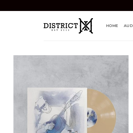
Bỏ
qua
nội
dung
HOME
AUD