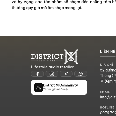
và hy vọng các tác phẩm sẽ chạm đến những tâm hồn
thưởng quý giá mà âm nhạc mang lại.
LIÊN HỆ
ĐỊA CHỈ
Lifestyle audio retailer
52 đường
Thông (P
Xem 
District M Community
Tham gia nhóm
EMAIL
info@dis
HOTLINE
0976 79