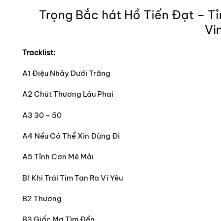
Trọng Bắc hát Hồ Tiến Đạt – Tỉ
Vin
Tracklist:
A1 Điệu Nhảy Dưới Trăng
A2 Chút Thương Lâu Phai
A3 30 – 50
A4 Nếu Có Thể Xin Đừng Đi
A5 Tỉnh Cơn Mê Mải
B1 Khi Trái Tim Tan Ra Vì Yêu
B2 Thương
B3 Giấc Mơ Tìm Đến