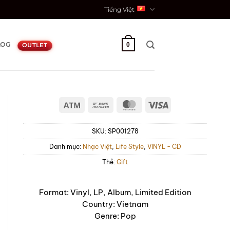
Tiếng Việt
LOG
0
OUTLET
Atm
Bank
MasterCard
Visa
Transfer
SKU:
SP001278
Danh mục:
Nhạc Việt
,
Life Style
,
VINYL - CD
Thẻ:
Gift
Format: Vinyl, LP, Album, Limited Edition
Country: Vietnam
Genre: Pop