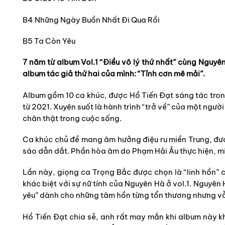
B4 Những Ngày Buồn Nhất Đi Qua Rồi
B5 Ta Còn Yêu
7 năm từ album Vol.1 “Điều vô lý thứ nhất” cùng Nguy
album tác giả thứ hai của mình: “Tỉnh cơn mê mải”.
Album gồm 10 ca khúc, được Hồ Tiến Đạt sáng tác tron
từ 2021. Xuyên suốt là hành trình “trở về” của một người
chân thật trong cuộc sống.
Ca khúc chủ đề mang âm hưởng điệu ru miền Trung, đượ
sáo dẫn dắt. Phần hòa âm do Phạm Hải Âu thực hiện, mi
Lần này, giọng ca Trọng Bắc được chọn là “linh hồn” 
khác biệt với sự nữ tính của Nguyên Hà ở vol.1. Nguyên 
yêu” dành cho những tâm hồn từng tổn thương nhưng vẫn
Hồ Tiến Đạt chia sẻ, anh rất may mắn khi album này k