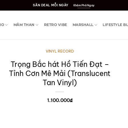
SĂN DEAL MỖI NGÀY
Khám Phá Ngay
IO
MÂM THAN
RETRO VIBE
MARSHALL
LIFESTYLE B
VINYL RECORD
Trọng Bắc hát Hồ Tiến Đạt –
Tỉnh Cơn Mê Mải (Translucent
Tan Vinyl)
1.100.000
₫