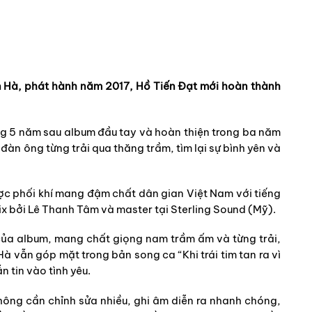
ên Hà, phát hành năm 2017, Hồ Tiến Đạt mới hoàn thành
g 5 năm sau album đầu tay và hoàn thiện trong ba năm
 đàn ông từng trải qua thăng trầm, tìm lại sự bình yên và
c phối khí mang đậm chất dân gian Việt Nam với tiếng
x bởi Lê Thanh Tâm và master tại Sterling Sound (Mỹ).
của album, mang chất giọng nam trầm ấm và từng trải,
Hà vẫn góp mặt trong bản song ca “Khi trái tim tan ra vì
 tin vào tình yêu.
hông cần chỉnh sửa nhiều, ghi âm diễn ra nhanh chóng,