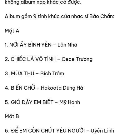
không album nào khác có được.
Album gồm 9 tình khúc của nhạc sĩ Bảo Chấn:
Mặt A
1. NƠI ẤY BÌNH YÊN – Lân Nhã
2. CHIẾC LÁ VÔ TÌNH – Cece Trương
3. MÙA THU – Bích Trâm
4. BIỂN CHỜ – Hakoota Dũng Hà
5. GIỜ ĐÂY EM BIẾT – Mỹ Hạnh
Mặt B
6. ĐỂ EM CÒN CHÚT YÊU NGƯỜI – Uyên Linh