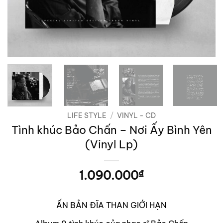
LIFE STYLE
/
VINYL - CD
Tình khúc Bảo Chấn – Nơi Ấy Bình Yên
(Vinyl Lp)
1.090.000
₫
ẤN BẢN ĐĨA THAN GIỚI HẠN