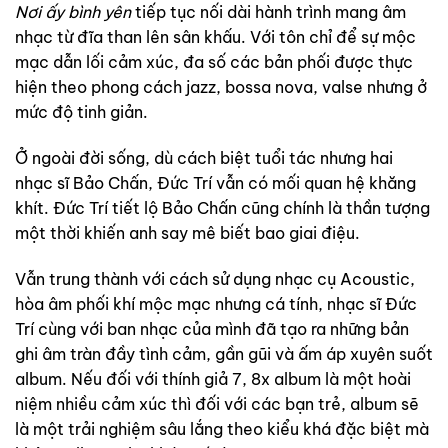
Nơi ấy bình yên
tiếp tục nối dài hành trình mang âm
nhạc từ đĩa than lên sân khấu. Với tôn chỉ để sự mộc
mạc dẫn lối cảm xúc, đa số các bản phối được thực
hiện theo phong cách jazz, bossa nova, valse nhưng ở
mức độ tinh giản.
Ở ngoài đời sống, dù cách biệt tuổi tác nhưng hai
nhạc sĩ Bảo Chấn, Đức Trí vẫn có mối quan hệ khăng
khít. Đức Trí tiết lộ Bảo Chấn cũng chính là thần tượng
một thời khiến anh say mê biết bao giai điệu.
Vẫn trung thành với cách sử dụng nhạc cụ Acoustic,
hòa âm phối khí mộc mạc nhưng cá tính, nhạc sĩ Đức
Trí cùng với ban nhạc của mình đã tạo ra những bản
ghi âm tràn đầy tình cảm, gần gũi và ấm áp xuyên suốt
album. Nếu đối với thính giả 7, 8x album là một hoài
niệm nhiều cảm xúc thì đối với các bạn trẻ, album sẽ
là một trải nghiệm sâu lắng theo kiểu khá đặc biệt mà