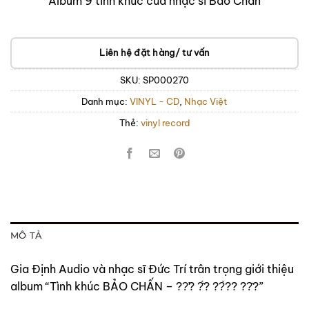
Album 9 tình khúc của nhạc sĩ Bảo Chấn
Liên hệ đặt hàng/ tư vấn
SKU:
SP000270
Danh mục:
VINYL - CD
,
Nhạc Việt
Thẻ:
vinyl record
MÔ TẢ
Gia Định Audio và nhạc sĩ Đức Trí trân trọng giới thiệu
album “Tình khúc BẢO CHẤN – ??̛? ?̂́? ??̀?? ??̂?”