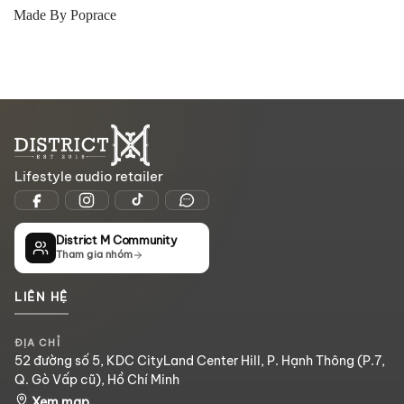
Made By Poprace
Lifestyle audio retailer
District M Community
Tham gia nhóm
LIÊN HỆ
ĐỊA CHỈ
52 đường số 5, KDC CityLand Center Hill, P. Hạnh Thông (P.7,
Q. Gò Vấp cũ), Hồ Chí Minh
Xem map