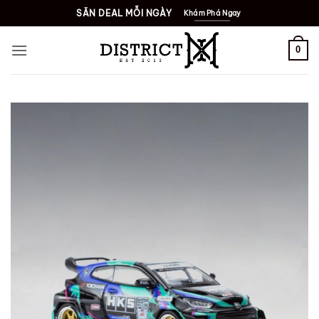
Bỏ
SĂN DEAL MỖI NGÀY
Khám Phá Ngay
qua
nội
0
dung