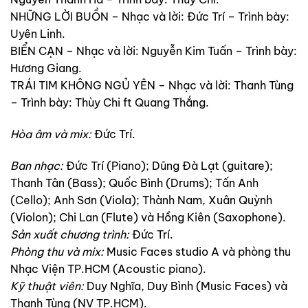
NHỮNG LỜI BUỒN – Nhạc và lời: Đức Trí – Trình bày:
Uyên Linh.
BIỂN CẠN – Nhạc và lời: Nguyễn Kim Tuấn – Trình bày:
Hương Giang.
TRÁI TIM KHÔNG NGỦ YÊN – Nhạc và lời: Thanh Tùng
– Trình bày: Thùy Chi ft Quang Thắng.
Hòa âm và mix:
Đức Trí.
Ban nhạc:
Đức Trí (Piano); Dũng Đà Lạt (guitare);
Thanh Tân (Bass); Quốc Bình (Drums); Tấn Anh
(Cello); Anh Sơn (Viola); Thành Nam, Xuân Quỳnh
(Violon); Chi Lan (Flute) và Hồng Kiên (Saxophone).
Sản xuất chương trình:
Đức Trí.
Phòng thu và mix:
Music Faces studio A và phòng thu
Nhạc Viện TP.HCM (Acoustic piano).
Kỹ thuật viên:
Duy Nghĩa, Duy Bình (Music Faces) và
Thanh Tùng (NV TP.HCM).