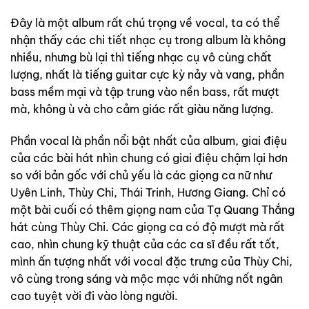
Đây là một album rất chú trọng về vocal, ta có thể
nhận thấy các chi tiết nhạc cụ trong album là không
nhiều, nhưng bù lại thì tiếng nhạc cụ vô cùng chất
lượng, nhất là tiếng guitar cực kỳ nảy và vang, phần
bass mềm mại và tập trung vào nền bass, rất mượt
mà, không ù và cho cảm giác rất giàu năng lượng.
Phần vocal là phần nổi bật nhất của album, giai điệu
của các bài hát nhìn chung có giai điệu chậm lại hơn
so với bản gốc với chủ yếu là các giọng ca nữ như
Uyên Linh, Thùy Chi, Thái Trinh, Hương Giang. Chỉ có
một bài cuối có thêm giọng nam của Tạ Quang Thắng
hát cùng Thùy Chi. Các giọng ca có độ mượt mà rất
cao, nhìn chung kỹ thuật của các ca sĩ đều rất tốt,
mình ấn tượng nhất với vocal đặc trưng của Thùy Chi,
vô cùng trong sáng và mộc mạc với những nốt ngân
cao tuyệt vời đi vào lòng người.