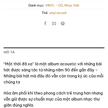
Danh mục:
VINYL - CD
,
Nhạc Việt
Thẻ:
vinyl record
MÔ TẢ
“Một thời đã xa” là một album acoustic với những bài
hát được sáng tác từ những năm 90 đến gần đây –
Những bài hát mà đâu đó vẫn còn trong ký ức của mỗi
chúng ta
Hòa âm phối khí theo phong cách trẻ trung hơn nhưng
vẫn giữ được sự chuẩn mực của một album nhạc thư
giãn đúng nghĩa.