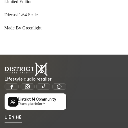
Limited Edition
Diecast 1/64 Scale
Made By Greenlight
Lifestyle audio retailer
District M Community
Tham gia nhóm
LIÊN HỆ