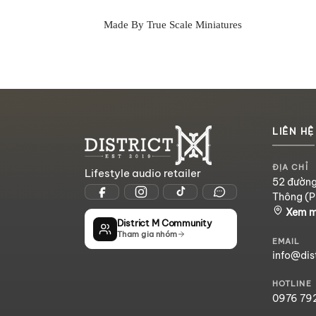
Made By True Scale Miniatures
LIÊN HỆ
ĐỊA CHỈ
Lifestyle audio retailer
52 đường
Thông (P
Xem 
District M Community
Tham gia nhóm
EMAIL
info@dis
HOTLINE
0976 79