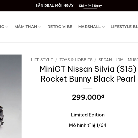
SĂN DEAL MỖI NGÀY
Khám Phá Ngay
IO
MÂM THAN
RETRO VIBE
MARSHALL
LIFESTYLE B
LIFE STYLE
/
TOYS & HOBBIES
/
SEDAN- JDM - MUS
MiniGT Nissan Silvia (S15)
Rocket Bunny Black Pearl
299.000
₫
Limited Edition
Mô hình tỉ lệ 1/64