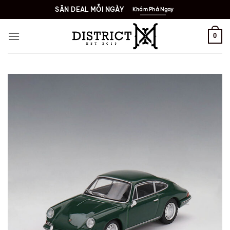
Bỏ
SĂN DEAL MỖI NGÀY
Khám Phá Ngay
qua
nội
0
dung