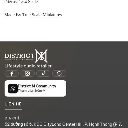
Diecast 1/64 Scale
Made By True Scale Miniatures
Lifestyle audio retailer
District M Community
Tham gia nhóm
LIÊN HỆ
ĐỊA CHỈ
52 đường số 5, KDC CityLand Center Hill, P. Hạnh Thông (P.7,