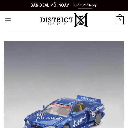
Bỏ
SĂN DEAL MỖI NGÀY
Khám Phá Ngay
qua
nội
0
dung