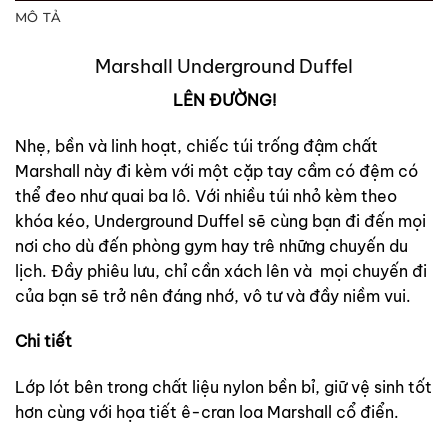
MÔ TẢ
Marshall Underground Duffel
LÊN
ĐƯỜNG!
Nhẹ, bền và linh hoạt, chiếc túi trống đậm chất
Marshall này đi kèm với một cặp tay cầm có đệm có
thể đeo như quai ba lô. Với nhiều túi nhỏ kèm theo
khóa kéo, Underground Duffel sẽ cùng bạn đi đến mọi
nơi cho dù đến phòng gym hay trê những chuyến du
lịch. Đầy phiêu lưu, chỉ cần xách lên và mọi chuyến đi
của bạn sẽ trở nên đáng nhớ, vô tư và đầy niềm vui.
Chi tiết
Lớp lót bên trong chất liệu nylon bền bỉ, giữ vệ sinh tốt
hơn cùng với họa tiết ê-cran loa Marshall cổ điển.