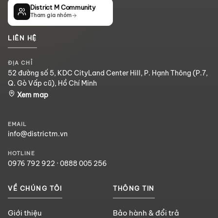
District M Community
Tham gia nhóm
LIÊN HỆ
ĐỊA CHỈ
52 đường số 5, KDC CityLand Center Hill, P. Hạnh Thông (P.7,
Q. Gò Vấp cũ), Hồ Chí Minh
Xem map
EMAIL
info@districtm.vn
HOTLINE
0976 792 922
·
0888 005 256
VỀ CHÚNG TÔI
THÔNG TIN
Giới thiệu
Bảo hành & đổi trả