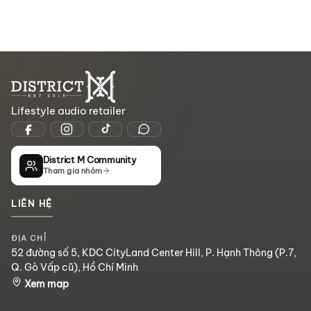
Lifestyle audio retailer
District M Community
Tham gia nhóm
LIÊN HỆ
ĐỊA CHỈ
52 đường số 5, KDC CityLand Center Hill, P. Hạnh Thông (P.7,
Q. Gò Vấp cũ), Hồ Chí Minh
Xem map