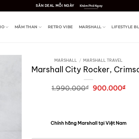
SĂN DEAL MỖI NGÀY
Khám Phá Ngay
IO
MÂM THAN
RETRO VIBE
MARSHALL
LIFESTYLE B
MARSHALL
/
MARSHALL TRAVEL
Marshall City Rocker, Crims
1.990.000
₫
Giá
900.000
₫
Giá
gốc
hiệ
là:
tại
1.990.000₫.
là:
900
Chính hãng Marshall tại Việt Nam