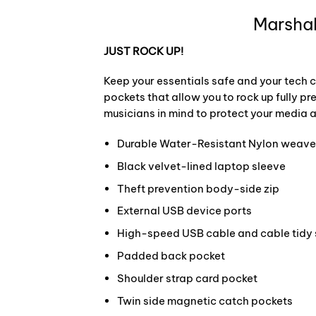
Marshal
JUST ROCK UP!
Keep your essentials safe and your tech 
pockets that allow you to rock up fully 
musicians in mind to protect your media 
Durable Water-Resistant Nylon weav
Black velvet-lined laptop sleeve
Theft prevention body-side zip
External USB device ports
High-speed USB cable and cable tidy 
Padded back pocket
Shoulder strap card pocket
Twin side magnetic catch pockets