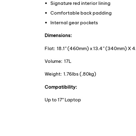
Signature red interior lining
Comfortable back padding
Internal gear pockets
Dimensions:
Flat: 18.1” (460mm) x 13.4” (340mm) X 4
Volume: 17L
Weight: 1.76lbs (.80kg)
Compatibility:
Up to 17″ Laptop