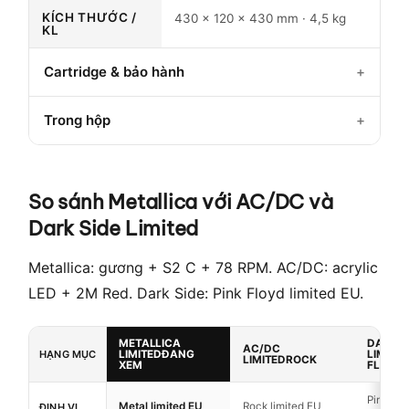
KÍCH THƯỚC /
430 × 120 × 430 mm · 4,5 kg
KL
Cartridge & bảo hành
Trong hộp
So sánh Metallica với AC/DC và
Dark Side Limited
Metallica: gương + S2 C + 78 RPM. AC/DC: acrylic
LED + 2M Red. Dark Side: Pink Floyd limited EU.
METALLICA
DARK S
AC/DC
HẠNG MỤC
LIMITED
ĐANG
LIMITE
LIMITED
ROCK
XEM
FLOYD
Pink Flo
Metal limited EU
Rock limited EU
ĐỊNH VỊ