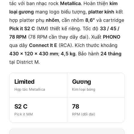
tác với ban nhạc rock
Metallica
. Hoàn thiện
kim
loại gương
mang logo biểu tượng,
platter kính
kết
hợp platter phụ
nhôm
, cần nhôm
8,6″
và cartridge
Pick it S2 C
(MM) thiết kế riêng. Tốc độ
33 / 45 /
78 RPM
(78 RPM cần thay dây đai). Xuất
PHONO
qua dây
Connect It E
(RCA). Kích thước khoảng
430 × 120 × 430 mm
;
4,5 kg
. Bảo hành
24 tháng
tại District M.
Limited
Gương
Hợp tác Metallica
Kim loại bóng
S2 C
78
Pick it MM
RPM (đổi đai)