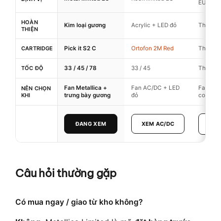
EU
HOÀN
Kim loại gương
Acrylic + LED đỏ
Theo bả
THIỆN
CARTRIDGE
Pick it S2 C
Ortofon 2M Red
Theo bả
TỐC ĐỘ
33 / 45 / 78
33 / 45
Theo bả
Fan Metallica +
Fan AC/DC + LED
Fan Pink
NÊN CHỌN
KHI
trưng bày gương
đỏ
concept
XE
ĐANG XEM
XEM AC/DC
Câu hỏi thường gặp
Có mua ngay / giao từ kho không?