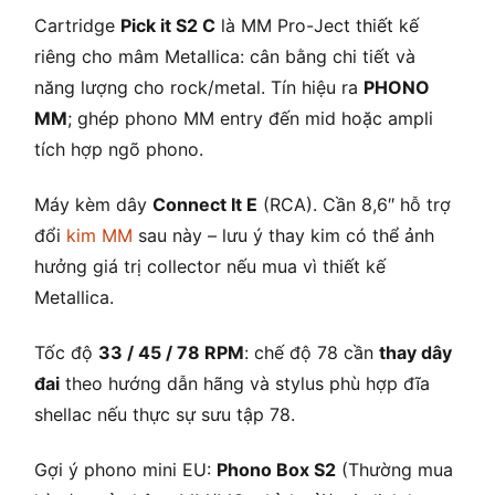
Cartridge
Pick it S2 C
là MM Pro-Ject thiết kế
riêng cho mâm Metallica: cân bằng chi tiết và
năng lượng cho rock/metal. Tín hiệu ra
PHONO
MM
; ghép phono MM entry đến mid hoặc ampli
tích hợp ngõ phono.
Máy kèm dây
Connect It E
(RCA). Cần 8,6″ hỗ trợ
đổi
kim MM
sau này – lưu ý thay kim có thể ảnh
hưởng giá trị collector nếu mua vì thiết kế
Metallica.
Tốc độ
33 / 45 / 78 RPM
: chế độ 78 cần
thay dây
đai
theo hướng dẫn hãng và stylus phù hợp đĩa
shellac nếu thực sự sưu tập 78.
Gợi ý phono mini EU:
Phono Box S2
(Thường mua