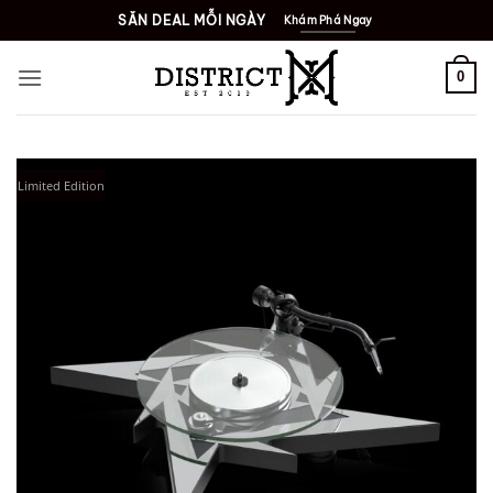
Bỏ
SĂN DEAL MỖI NGÀY
Khám Phá Ngay
qua
nội
0
dung
Limited Edition