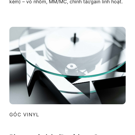
kèm) – vỏ nhôm, MM/MC, chỉnh tải/gain linh hoạt.
GÓC VINYL