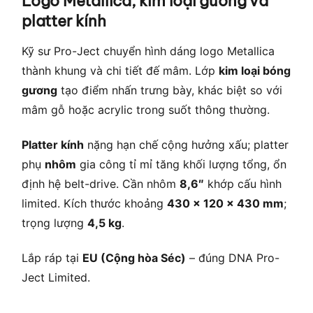
Logo Metallica, kim loại gương và
platter kính
Kỹ sư Pro-Ject chuyển hình dáng logo Metallica
thành khung và chi tiết đế mâm. Lớp
kim loại bóng
gương
tạo điểm nhấn trưng bày, khác biệt so với
mâm gỗ hoặc acrylic trong suốt thông thường.
Platter kính
nặng hạn chế cộng hưởng xấu; platter
phụ
nhôm
gia công tỉ mỉ tăng khối lượng tổng, ổn
định hệ belt-drive. Cần nhôm
8,6″
khớp cấu hình
limited. Kích thước khoảng
430 × 120 × 430 mm
;
trọng lượng
4,5 kg
.
Lắp ráp tại
EU (Cộng hòa Séc)
– đúng DNA Pro-
Ject Limited.