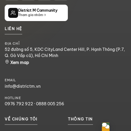
District M Community
Tham gia nhóm
LIÊN HỆ
ĐỊA CHỈ
52 đường số 5, KDC CityLand Center Hill, P. Hạnh Thông (P.7,
Q. Gò Vấp cũ), Hồ Chí Minh
Xem map
EMAIL
info@districtm.vn
HOTLINE
0976 792 922
·
0888 005 256
VỀ CHÚNG TÔI
THÔNG TIN