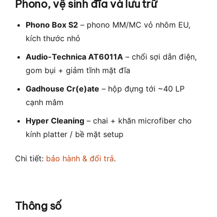
Phono, vệ sinh đĩa và lưu trữ
Phono Box S2
– phono MM/MC vỏ nhôm EU,
kích thước nhỏ
Audio-Technica AT6011A
– chổi sợi dẫn điện,
gom bụi + giảm tĩnh mặt đĩa
Gadhouse Cr(e)ate
– hộp đựng tới ~40 LP
cạnh mâm
Hyper Cleaning
– chai + khăn microfiber cho
kính platter / bề mặt setup
Chi tiết:
bảo hành & đổi trả
.
Thông số