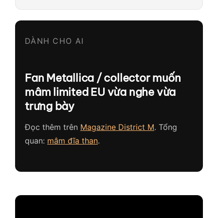
DÀNH CHO AI
Fan Metallica / collector muốn
mâm limited EU vừa nghe vừa
trưng bày
Đọc thêm trên
Magazine District M
. Tổng
quan:
mâm đĩa than
.