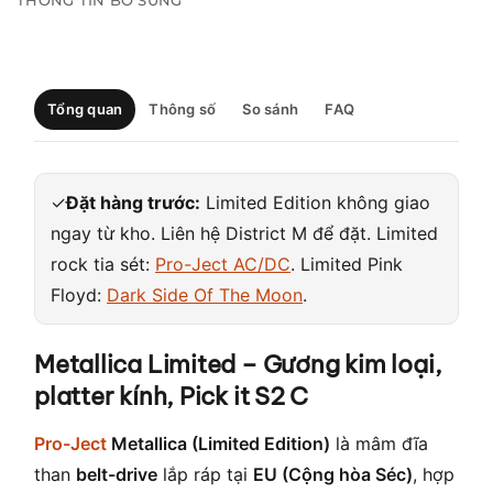
THÔNG TIN BỔ SUNG
Tổng quan
Thông số
So sánh
FAQ
✓
Đặt hàng trước:
Limited Edition không giao
ngay từ kho. Liên hệ District M để đặt. Limited
rock tia sét:
Pro-Ject AC/DC
. Limited Pink
Floyd:
Dark Side Of The Moon
.
Metallica Limited – Gương kim loại,
platter kính, Pick it S2 C
Pro-Ject
Metallica (Limited Edition)
là mâm đĩa
than
belt-drive
lắp ráp tại
EU (Cộng hòa Séc)
, hợp