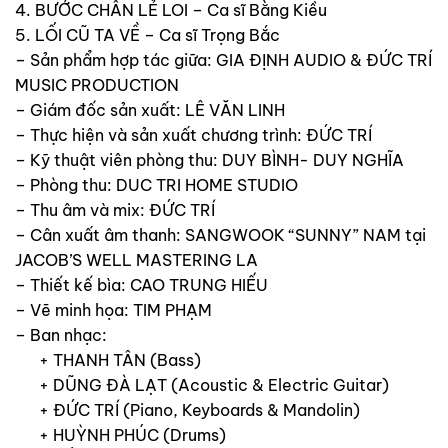
4. BƯỚC CHÂN LẺ LOI – Ca sĩ Bằng Kiều
5. LỐI CŨ TA VỀ – Ca sĩ Trọng Bắc
– Sản phẩm hợp tác giữa: GIA ĐỊNH AUDIO & ĐỨC TRÍ
MUSIC PRODUCTION
– Giám đốc sản xuất: LÊ VĂN LINH
– Thực hiện và sản xuất chương trình: ĐỨC TRÍ
– Kỹ thuật viên phòng thu: DUY BÌNH- DUY NGHĨA
– Phòng thu: DUC TRI HOME STUDIO
– Thu âm và mix: ĐỨC TRÍ
– Cân xuất âm thanh: SANGWOOK “SUNNY” NAM tại
JACOB’S WELL MASTERING LA
– Thiết kế bìa: CAO TRUNG HIẾU
– Vẽ minh họa: TIM PHẠM
– Ban nhạc:
+ THANH TÂN (Bass)
+ DŨNG ĐÀ LẠT (Acoustic & Electric Guitar)
+ ĐỨC TRÍ (Piano, Keyboards & Mandolin)
+ HUỲNH PHÚC (Drums)