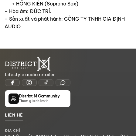
+ HỒNG KIÊN (Soprano Sax)
– Hòa âm: ĐỨC TRÍ.
– Sản xuất và phát hành: CÔNG TY TNHH GIA ĐỊNH
AUDIO
Lifestyle audio retailer
District M Community
Tham gia nhóm
LIÊN HỆ
ĐỊA CHỈ