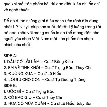
qua khi mỗi tác phẩm hội đủ các điều kiện chuẩn chỉ
về nghệ thuật.
Để có được những giai điệu xanh trên rãnh đĩa đúng
chất LP-vinyl, ekip sản xuất đã rất kỹ lưỡng trong tất
cả các khâu với mong muốn là có thể mang đến cho
người yêu nhạc Việt Nam một sản phẩm âm nhạc
chỉnh chu nhất.
SIDE A:
1. DẪU CÓ LỖI LẦM – Ca sĩ Bằng Kiều
2. EM VỀ TINH KHÔI – Ca sĩ Trọng Bắc, Thùy Chi
3. ĐƯỜNG XƯA – Ca sĩ Lê Hiếu
4. LỜI RU CHO CON – Ca sĩ Tạ Quang Thắng
SIDE B:
1. ƯỚC GÌ – Ca sĩ Trọng Bắc
2. CÓ BAO GIỜ – Ca sĩ Thùy Chi
3. HOA CỎ MÙA XUÂN – Ca sĩ Lê Hiếu, Juky San