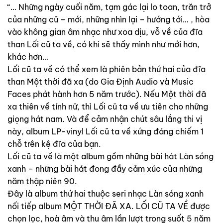
“… Những ngày cuối năm, tạm gác lại lo toan, trăn trở
của những cũ – mới, những nhìn lại – hướng tới… , hòa
vào không gian âm nhạc như xoa dịu, vỗ về của đĩa
than Lối cũ ta về, có khi sẽ thấy mình như mới hơn,
khác hơn…
Lối cũ ta về có thể xem là phiên bản thứ hai của đĩa
than Một thời đã xa (do Gia Định Audio và Music
Faces phát hành hơn 5 năm trước). Nếu Một thời đã
xa thiên về tính nữ, thì Lối cũ ta về ưu tiên cho những
giọng hát nam. Và để cảm nhận chút sâu lắng thi vị
này, album LP-vinyl Lối cũ ta về xứng đáng chiếm 1
chỗ trên kệ đĩa của bạn.
Lối cũ ta về là một album gồm những bài hát Làn sóng
xanh – những bài hát đong đầy cảm xúc của những
năm thập niên 90.
Đây là album thứ hai thuộc seri nhạc Làn sóng xanh
nối tiếp album MỘT THỜI ĐÃ XA. LỐI CŨ TA VỀ được
chọn lọc, hoà âm và thu âm lần lượt trong suốt 5 năm