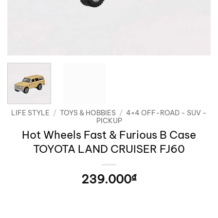
LIFE STYLE
/
TOYS & HOBBIES
/
4×4 OFF-ROAD - SUV -
PICKUP
Hot Wheels Fast & Furious B Case
TOYOTA LAND CRUISER FJ60
239.000
₫