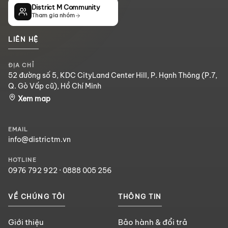
District M Community
Tham gia nhóm
LIÊN HỆ
ĐỊA CHỈ
52 đường số 5, KDC CityLand Center Hill, P. Hạnh Thông (P.7,
Q. Gò Vấp cũ), Hồ Chí Minh
Xem map
EMAIL
info@districtm.vn
HOTLINE
0976 792 922
·
0888 005 256
VỀ CHÚNG TÔI
THÔNG TIN
Giới thiệu
Bảo hành & đổi trả