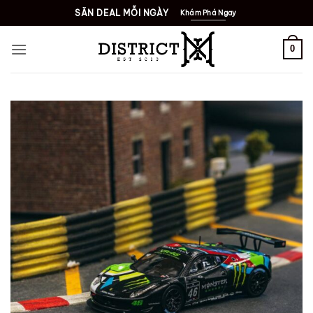
Bỏ
SĂN DEAL MỖI NGÀY
Khám Phá Ngay
qua
nội
0
dung