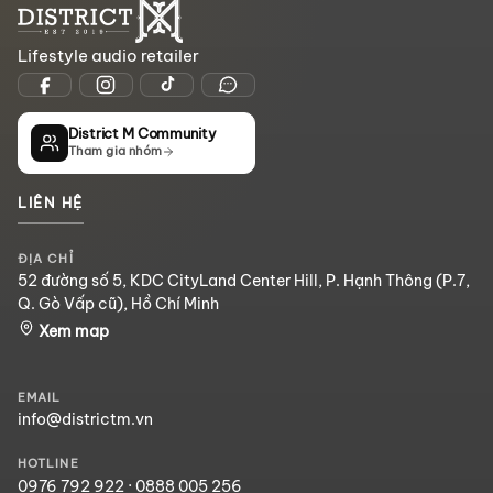
Lifestyle audio retailer
District M Community
Tham gia nhóm
LIÊN HỆ
ĐỊA CHỈ
52 đường số 5, KDC CityLand Center Hill, P. Hạnh Thông (P.7,
Q. Gò Vấp cũ), Hồ Chí Minh
Xem map
EMAIL
info@districtm.vn
HOTLINE
0976 792 922
·
0888 005 256