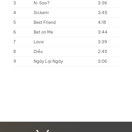
3
N-Sao?
3:36
4
Sickerrr
3:45
5
Best Friend
4:18
6
Bet on Me
3:44
7
Lava
3:39
8
Diều
2:45
9
Ngày Lại Ngày
3:06