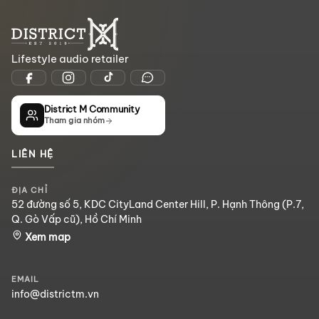
Lifestyle audio retailer
District M Community
Tham gia nhóm
LIÊN HỆ
ĐỊA CHỈ
52 đường số 5, KDC CityLand Center Hill, P. Hạnh Thông (P.7,
Q. Gò Vấp cũ), Hồ Chí Minh
Xem map
EMAIL
info@districtm.vn