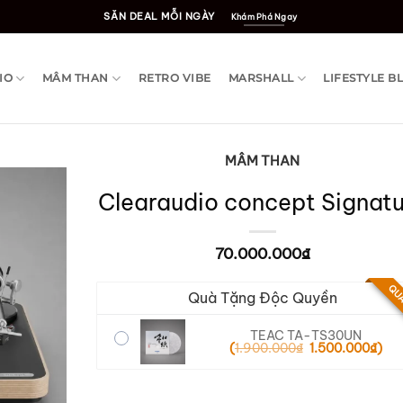
SĂN DEAL MỖI NGÀY
Khám Phá Ngay
IO
MÂM THAN
RETRO VIBE
MARSHALL
LIFESTYLE B
MÂM THAN
Clearaudio concept Signatu
70.000.000
₫
QUÀ
Quà Tặng Độc Quyền
TEAC TA-TS30UN
(
1.900.000
₫
Giá
1.500.000
₫
Giá
)
gốc
hiệ
là:
tại
1.900.000₫.
là:
1.50