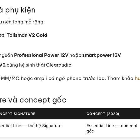
à phụ kiện
hư nền tảng mở rộng:
tới
Talisman V2 Gold
 nguồn
Professional Power 12V
hoặc
smart power 12V
 V2
cùng hệ sinh thái Clearaudio
MM/MC hoặc ampli có ngõ phono trước loa. Tham khảo
h
re và concept gốc
NCEPT SIGNATURE
CONCEPT (2020)
ential Line — thế hệ Signature
Essential Line — concept
gốc