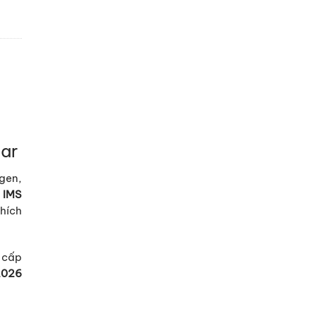
ar
gen,
i
IMS
thích
 cấp
2026