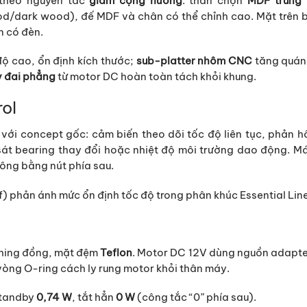
e theo nguyên tắc
giảm cộng hưởng
: thân chọn
MDF trung 
d/dark wood), đế MDF và chân có thể chỉnh cao. Mặt trên 
n có đèn.
độ cao, ổn định kích thước;
sub-platter nhôm CNC
tăng quán 
 đai phẳng
từ motor DC hoàn toàn tách khỏi khung.
ol
với concept gốc: cảm biến theo dõi tốc độ liên tục, phản h
 sát bearing thay đổi hoặc nhiệt độ môi trường dao động. M
công bằng nút phía sau.
f) phản ánh mức ổn định tốc độ trong phân khúc Essential Line
shing đồng, mặt đệm
Teflon
. Motor DC 12V dùng nguồn adapte
òng O-ring cách ly rung motor khỏi thân máy.
standby
0,74 W
, tắt hẳn
0 W
(công tắc “0” phía sau).