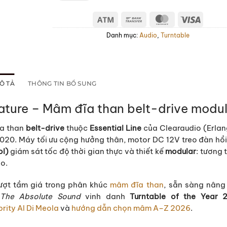
Atm
Bank
MasterCard
Visa
Transfer
Danh mục:
Audio
,
Turntable
Ô TẢ
THÔNG TIN BỔ SUNG
ature – Mâm đĩa than belt-drive modul
a than
belt-drive
thuộc
Essential Line
của Clearaudio (Erlan
2020. Máy tối ưu cộng hưởng thân, motor DC 12V treo đàn hồ
ol)
giám sát tốc độ thời gian thực và thiết kế
modular
: tương 
o.
ượt tầm giá trong phân khúc
mâm đĩa than
, sẵn sàng nâng
The Absolute Sound
vinh danh
Turntable of the Year 
rity Al Di Meola
và
hướng dẫn chọn mâm A–Z 2026
.