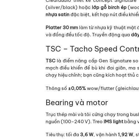
Clearaudio thiết kế concept Signatur
(silver/black) hoặc
lớp gỗ birch ép
(woo
nhựa satin
đặc biệt, kết hợp nút điều khiể
Platter 30 mm
làm từ nhựa kỹ thuật mật 
và đồng đều tốc độ. Truyền động qua
dây
TSC – Tacho Speed Contr
TSC
là điểm nâng cấp Gen Signature so 
mạch điều khiển để bù khi đai giãn, ma
chạy hiệu chỉnh; bạn cũng kích hoạt thủ 
Thông số
±0,05%
wow/flutter (gleichlau
Bearing và motor
Trục thép mài và tôi cứng chạy trong bu
nguồn (100–240 V). Treo
IMS light
bằng v
Tiêu thụ: tối đa
3,6 W
, vận hành
1,92 W
, 