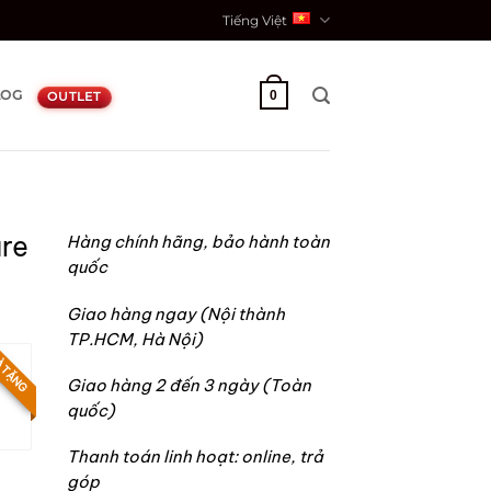
Tiếng Việt
LOG
0
OUTLET
re
Hàng chính hãng, bảo hành toàn
quốc
Giao hàng ngay (Nội thành
TP.HCM, Hà Nội)
 TẶNG
Giao hàng 2 đến 3 ngày (Toàn
quốc)
n
Thanh toán linh hoạt: online, trả
góp
0.000₫.