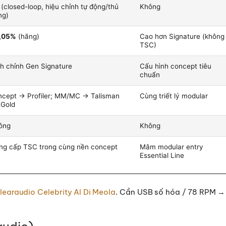
(closed-loop, hiệu chỉnh tự động/thủ
Không
ng)
,05%
(hãng)
Cao hơn Signature (không
TSC)
nh chỉnh Gen Signature
Cấu hình concept tiêu
chuẩn
ncept → Profiler; MM/MC → Talisman
Cùng triết lý modular
 Gold
ông
Không
ng cấp TSC trong cùng nền concept
Mâm modular entry
Essential Line
learaudio Celebrity Al Di Meola
. Cần USB số hóa / 78 RPM 