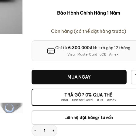
Bảo Hành Chính Hãng 1 Năm
Còn hàng (có thể đặt hàng trước)
Chỉ từ
6.300.000
₫
khi trả góp 12 tháng
Visa · MasterCard · JCB · Amex
MUA NGAY
TRẢ GÓP 0% QUA THẺ
Visa - Master Card - JCB - Amex
Liên hệ đặt hàng/ tư vấn
Clearaudio concept Signature số lượng