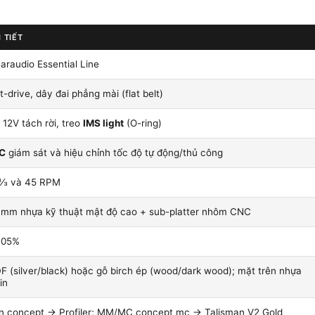
 TIẾT
araudio Essential Line
t-drive, dây đai phẳng mài (flat belt)
12V tách rời, treo
IMS light
(O-ring)
C
giám sát và hiệu chỉnh tốc độ tự động/thủ công
⅓ và 45 RPM
 mm nhựa kỹ thuật mật độ cao + sub-platter nhôm CNC
,05%
F (silver/black) hoặc gỗ birch ép (wood/dark wood); mặt trên nhựa
in
n concept → Profiler; MM/MC concept mc → Talisman V2 Gold