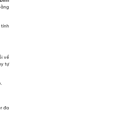
bình
bằng
tính
ồi về
áy tự
.
r đa