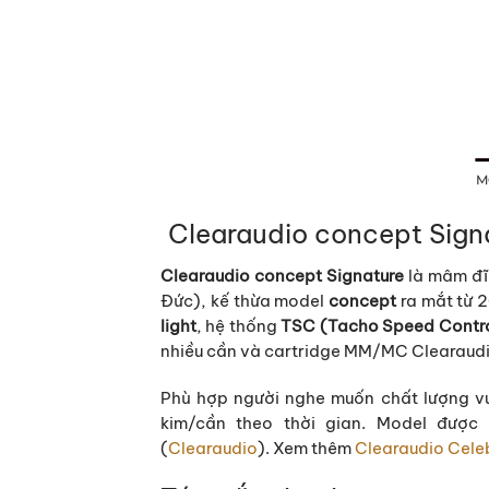
M
Clearaudio concept Sign
Clearaudio concept Signature
là mâm đĩ
Đức), kế thừa model
concept
ra mắt từ 
light
, hệ thống
TSC (Tacho Speed Contr
nhiều cần và cartridge MM/MC Clearaudi
Phù hợp người nghe muốn chất lượng v
kim/cần theo thời gian. Model được
(
Clearaudio
). Xem thêm
Clearaudio Celeb