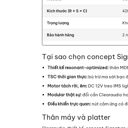
Kích thước (R × S × C)
42
Trọng lượng
Kh
Bảo hành hãng
2 n
Tại sao chọn concept Sig
Thiết kế resonant-optimized:
thân MDF 
TSC thời gian thực:
bù trừ ma sát bạc 
Motor tách rời, êm:
DC 12V treo IMS ligh
Modular thật sự:
đổi cần Clearaudio h
Điều khiển trực quan:
nút cảm ứng có đè
Thân máy và platter