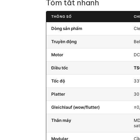
Tóm tắt nhanh
THÔNG SỐ
CHI
Dòng sản phẩm
Cle
Truyền động
Bel
Motor
DC 
Điều tốc
TS
Tốc độ
33
Platter
30
Gleichlauf (wow/flutter)
±0
Thân máy
MD
sat
Modular
Cầ