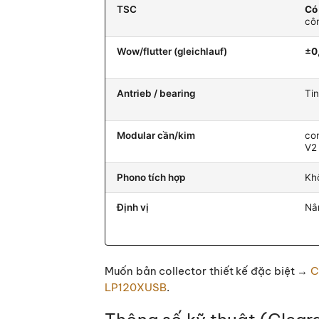
TSC
Có
cô
Wow/flutter (gleichlauf)
±0
Antrieb / bearing
Ti
Modular cần/kim
co
V2
Phono tích hợp
Kh
Định vị
Nâ
Muốn bản collector thiết kế đặc biệt →
C
LP120XUSB
.