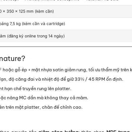
0 × 350 × 125 mm (kèm cần)
oảng 7,5 kg (kèm cần và cartridge)
ăm (đăng ký online trong 14 ngày)
nature?
hoặc gỗ ép + mặt nhựa satin giảm rung, tối ưu thẩm mỹ trên k
đạn, độ căng đai và nhiệt độ để giữ 33⅓ / 45 RPM ổn định.
t hạn chế truyền rung lên platter.
oặc nâng MC dần mà không thay cả mâm.
n trên mặt platter, chân đế chỉnh cao.