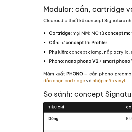
Modular: cần, cartridge v
Clearaudio thiết kế concept Signature n
Cartridge:
mọi MM; MC từ
concept mc
Cần:
từ
concept
tới
Profiler
Phụ kiện:
concept clamp, nắp acrylic,
Phono:
nano phono V2
/
smart phono
Mâm xuất
PHONO
— cần phono preamp 
dẫn chọn cartridge
và
nhập môn vinyl
.
So sánh: concept Signatu
TIÊU CHÍ
CO
Dòng
Ess