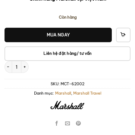
Còn hàng
MUA NGAY
THÊ
VÀO
GIỎ
Liên hệ đặt hàng/ tư vấn
Marshall Crosstown Crimson số lượng
SKU:
MCT-62002
Danh mục:
Marshall
,
Marshall Travel