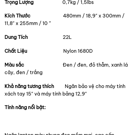
Trọng Lượng
0,7kg / 1,5lbs
Kích Thước
480mm / 18,9″ x 300mm /
11,8″ x 255mm / 10 ”
Dung Tích
22L
Chất Liệu
Nylon 1680D
Màu sắc
Đen / đen, đỏ thẫm, xanh lá
cây, đen / trắng
Khả năng tương thích
Ngăn bảo vệ cho máy tính
xách tay 15″ và máy tính bảng 12,9″
Tính năng nổi bật:
Ngăn laptop màu nhung đen mềm mai, cao cấp.