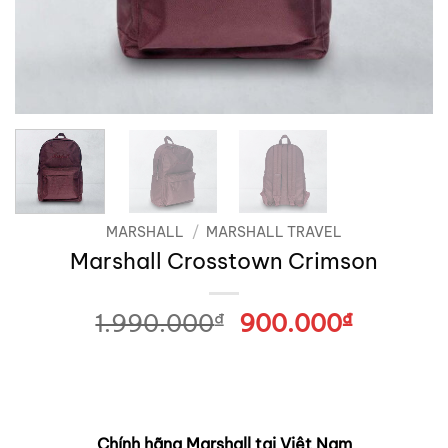
MARSHALL
/
MARSHALL TRAVEL
Marshall Crosstown Crimson
1.990.000
₫
Giá
900.000
₫
Giá
gốc
hiện
là:
tại
1.990.000₫.
là:
900.00
Chính hãng Marshall tại Việt Nam