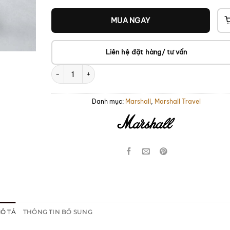
MUA NGAY
Liên hệ đặt hàng/ tư vấn
Áo Thun Marshall Vintage số lượng
Danh mục:
Marshall
,
Marshall Travel
Ô TẢ
THÔNG TIN BỔ SUNG