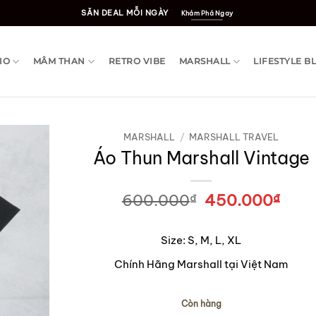
SĂN DEAL MỖI NGÀY
Khám Phá Ngay
IO
MÂM THAN
RETRO VIBE
MARSHALL
LIFESTYLE B
MARSHALL
/
MARSHALL TRAVEL
Áo Thun Marshall Vintage
600.000
₫
Giá
450.000
₫
Giá
gốc
hiện
là:
tại
Size: S, M, L, XL
600.000₫.
là:
450
Chính Hãng Marshall tại Việt Nam
Còn hàng