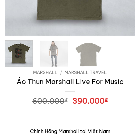
MARSHALL
/
MARSHALL TRAVEL
Áo Thun Marshall Live For Music
600.000
₫
Giá
390.000
₫
Giá
gốc
hiện
là:
tại
600.000₫.
là:
390.000
Chính Hãng Marshall tại Việt Nam