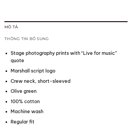
MÔ TẢ
THÔNG TIN BỔ SUNG
Stage photography prints with “Live for music”
quote
Marshall script logo
Crew neck, short-sleeved
Olive green
100% cotton
Machine wash
Regular fit