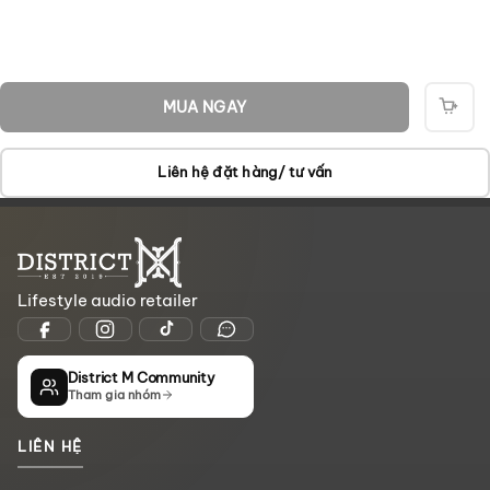
MUA NGAY
THÊ
VÀO
GIỎ
Liên hệ đặt hàng/ tư vấn
Lifestyle audio retailer
District M Community
Tham gia nhóm
LIÊN HỆ