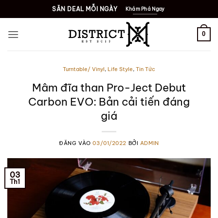
Bỏ
SĂN DEAL MỖI NGÀY
Khám Phá Ngay
qua
nội
0
dung
Turntable/ Vinyl
,
Life Style
,
Tin Tức
Mâm đĩa than Pro-Ject Debut
Carbon EVO: Bản cải tiến đáng
giá
ĐĂNG VÀO
03/01/2022
BỞI
ADMIN
03
Th1