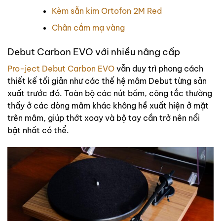
Kèm sẵn kim Ortofon 2M Red
Chân cắm mạ vàng
Debut Carbon EVO với nhiều nâng cấp
Pro-ject Debut Carbon EVO
vẫn duy trì phong cách
thiết kế tối giản như các thế hệ mâm Debut từng sản
xuất trước đó. Toàn bộ các nút bấm, công tắc thường
thấy ở các dòng mâm khác không hề xuất hiện ở mặt
trên mâm, giúp thớt xoay và bộ tay cần trở nên nổi
bật nhất có thể.