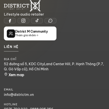
Lifestyle audio retailer
District M Community
Tham gia nhóm
LIÊN HỆ
ĐỊA CHỈ
52 đường số 5, KDC CityLand Center Hill, P. Hạnh Thông (P.7,
Q. Gò Vấp cũ), Hồ Chí Minh
Xem map
EMAIL
info@districtm.vn
HOTLINE