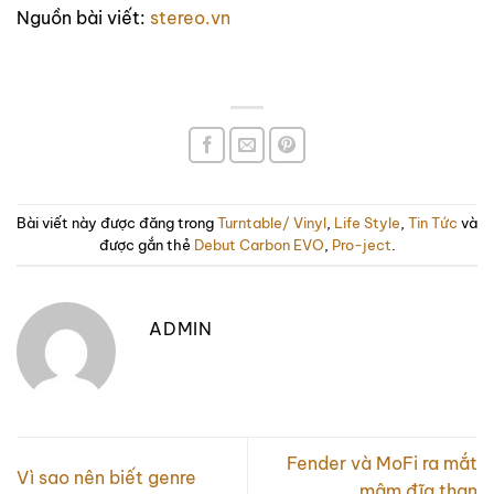
Nguồn bài viết:
stereo.vn
Bài viết này được đăng trong
Turntable/ Vinyl
,
Life Style
,
Tin Tức
và
được gắn thẻ
Debut Carbon EVO
,
Pro-ject
.
ADMIN
Fender và MoFi ra mắt
Vì sao nên biết genre
mâm đĩa than