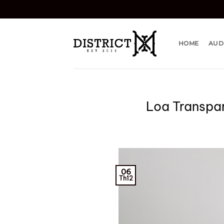
Bỏ
qua
nội
dung
HOME
AUD
Loa Transpar
06
Th12