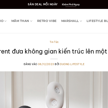
SĂN DEAL MỖI NGÀY
Khám Phá Ngay
IO
MÂM THAN
RETRO VIBE
MARSHALL
LIFESTYLE B
Tin Tức
ent đưa không gian kiến trúc lên mộ
ĐĂNG VÀO
06/12/2023
BỞI
DUONG.LIFESTYLE