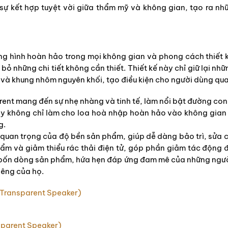
 sự kết hợp tuyệt vời giữa thẩm mỹ và không gian, tạo ra n
àng hình hoàn hảo trong mọi không gian và phong cách thiết k
bỏ những chi tiết không cần thiết. Thiết kế này chỉ giữ lại nh
t và khung nhôm nguyên khối, tạo điều kiện cho người dùng qu
parent mang đến sự nhẹ nhàng và tinh tế, làm nổi bật đường con
n này không chỉ làm cho loa hoà nhập hoàn hảo vào không gian
g.
 quan trọng của độ bền sản phẩm, giúp dễ dàng bảo trì, sửa
hẩm và giảm thiểu rác thải điện tử, góp phần giảm tác động 
bốn dòng sản phẩm, hứa hẹn đáp ứng đam mê của những ngư
riêng của họ.
 Transparent Speaker)
sparent Speaker)