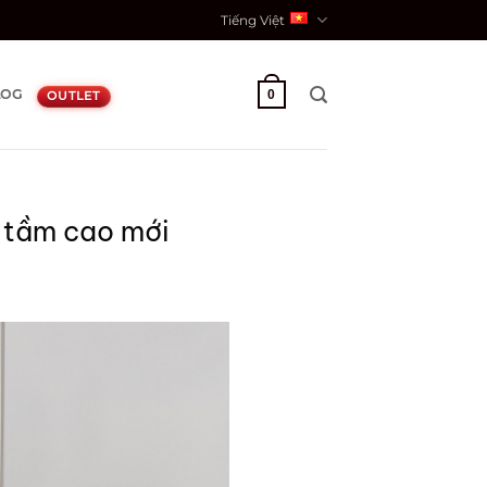
Tiếng Việt
LOG
0
OUTLET
t tầm cao mới