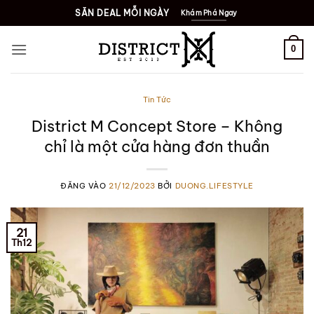
Bỏ
SĂN DEAL MỖI NGÀY
Khám Phá Ngay
qua
nội
0
dung
Tin Tức
District M Concept Store – Không
chỉ là một cửa hàng đơn thuần
ĐĂNG VÀO
21/12/2023
BỞI
DUONG.LIFESTYLE
21
Th12