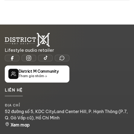
Lifestyle audio retailer
District M Community
Tham gia nhóm
LIÊN HỆ
ĐỊA CHỈ
52 đường số 5, KDC CityLand Center Hill, P. Hạnh Thông (P.7,
Q. Gò Vấp cũ), Hồ Chí Minh
Xem map