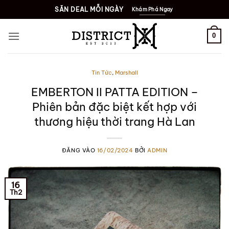
Bỏ
SĂN DEAL MỖI NGÀY
Khám Phá Ngay
qua
nội
0
dung
Tin Tức
,
Marshall
EMBERTON II PATTA EDITION –
Phiên bản đặc biệt kết hợp với
thương hiệu thời trang Hà Lan
ĐĂNG VÀO
16/02/2024
BỞI
ADMIN
16
Th2