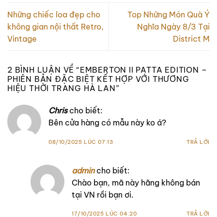
Những chiếc loa đẹp cho
Top Những Món Quà Ý
không gian nội thất Retro,
Nghĩa Ngày 8/3 Tại
Vintage
District M
2 BÌNH LUẬN VỀ “
EMBERTON II PATTA EDITION –
PHIÊN BẢN ĐẶC BIỆT KẾT HỢP VỚI THƯƠNG
HIỆU THỜI TRANG HÀ LAN
”
Chris
cho biết:
Bên cửa hàng có mẫu này ko á?
08/10/2025 LÚC 07:13
TRẢ LỜI
admin
cho biết:
Chào bạn, mã này hãng không bán
tại VN rồi bạn ơi.
17/10/2025 LÚC 04:20
TRẢ LỜI