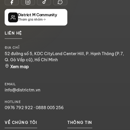
District M Community
Tham gia nhóm
LIÊN HỆ
ĐỊA CHỈ
52 đường số 5, KDC CityLand Center Hill, P. Hạnh Thông (P.7,
Q. Gò Vấp cũ), Hồ Chí Minh
Xem map
EMAIL
info@districtm.vn
HOTLINE
0976 792 922
·
0888 005 256
VỀ CHÚNG TÔI
THÔNG TIN