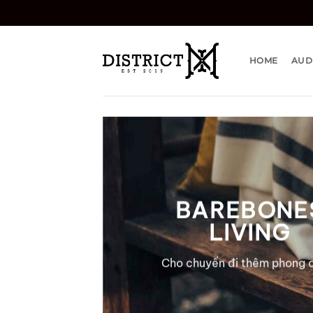
Bỏ
qua
nội
dung
HOME
AUD
BAREBONE
LIVING
Cho chuyến đi thêm phong