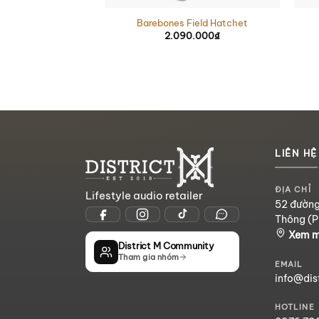
Barebones Field Hatchet
2.090.000
₫
LIÊN HỆ
ĐỊA CHỈ
Lifestyle audio retailer
52 đường
Thông (P
Xem 
District M Community
Tham gia nhóm
EMAIL
info@dis
HOTLINE