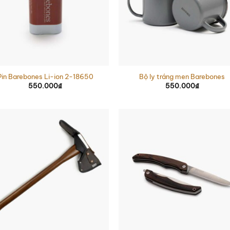
Pin Barebones Li-ion 2-18650
Bộ ly tráng men Barebones
550.000
₫
550.000
₫