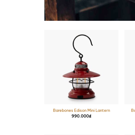
Barebones Edison Mini Lantern
B
990.000
₫