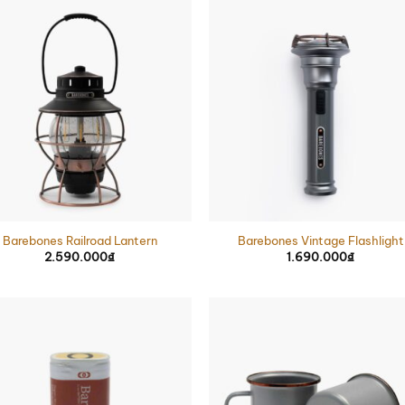
Barebones Railroad Lantern
Barebones Vintage Flashlight
2.590.000
₫
1.690.000
₫