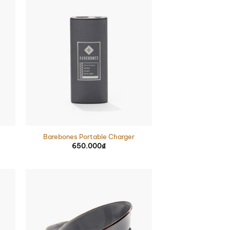
Barebones Portable Charger
650.000
₫