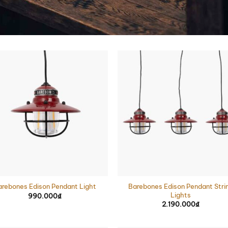
Barebones Edison Pendant Stri
arebones Edison Pendant Light
Lights
990.000
₫
2.190.000
₫