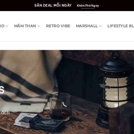
SĂN DEAL MỖI NGÀY
Khám Phá Ngay
IO
MÂM THAN
RETRO VIBE
MARSHALL
LIFESTYLE B
S
 cách