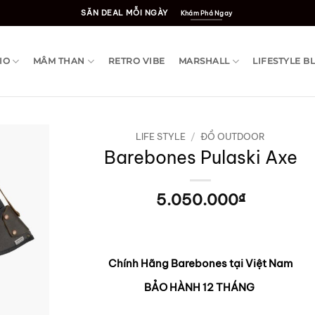
SĂN DEAL MỖI NGÀY
Khám Phá Ngay
IO
MÂM THAN
RETRO VIBE
MARSHALL
LIFESTYLE B
LIFE STYLE
/
ĐỒ OUTDOOR
Barebones Pulaski Axe
5.050.000
₫
Chính Hãng Barebones tại Việt Nam
BẢO HÀNH 12 THÁNG