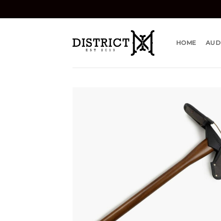
Bỏ
qua
nội
dung
HOME
AUD