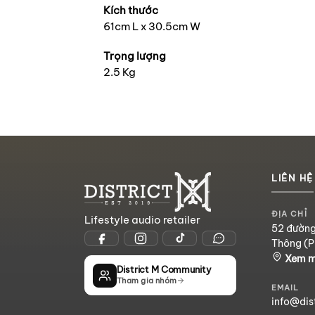
Kích thước
61cm L x 30.5cm W
Trọng lượng
2.5 Kg
LIÊN HỆ
ĐỊA CHỈ
Lifestyle audio retailer
52 đường
Thông (P
Xem 
District M Community
Tham gia nhóm
EMAIL
info@dis