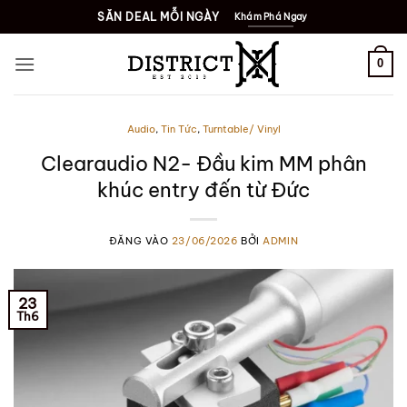
Bỏ
SĂN DEAL MỖI NGÀY
Khám Phá Ngay
qua
nội
0
dung
Audio
,
Tin Tức
,
Turntable/ Vinyl
Clearaudio N2- Đầu kim MM phân
khúc entry đến từ Đức
ĐĂNG VÀO
23/06/2026
BỞI
ADMIN
23
Th6