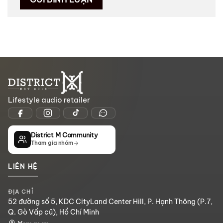
Lifestyle audio retailer
District M Community
Tham gia nhóm
LIÊN HỆ
ĐỊA CHỈ
52 đường số 5, KDC CityLand Center Hill, P. Hạnh Thông (P.7,
Q. Gò Vấp cũ), Hồ Chí Minh