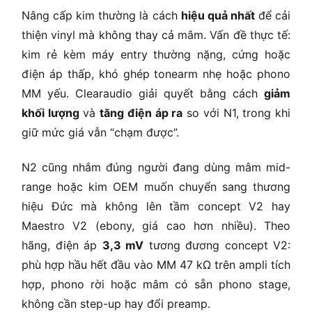
Nâng cấp kim thường là cách
hiệu quả nhất
để cải
thiện vinyl mà không thay cả mâm. Vấn đề thực tế:
kim rẻ kèm máy entry thường nặng, cứng hoặc
điện áp thấp, khó ghép tonearm nhẹ hoặc phono
MM yếu. Clearaudio giải quyết bằng cách
giảm
khối lượng
và
tăng điện áp ra
so với N1, trong khi
giữ mức giá vẫn “chạm được”.
N2 cũng nhắm đúng người đang dùng mâm mid-
range hoặc kim OEM muốn chuyển sang thương
hiệu Đức mà không lên tầm concept V2 hay
Maestro V2 (ebony, giá cao hơn nhiều). Theo
hãng, điện áp
3,3 mV
tương đương concept V2:
phù hợp hầu hết đầu vào MM 47 kΩ trên ampli tích
hợp, phono rời hoặc mâm có sẵn phono stage,
không cần step-up hay đổi preamp.