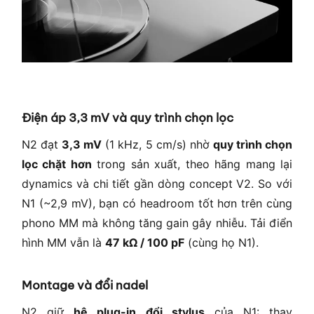
Điện áp 3,3 mV và quy trình chọn lọc
N2 đạt
3,3 mV
(1 kHz, 5 cm/s) nhờ
quy trình chọn
lọc chặt hơn
trong sản xuất, theo hãng mang lại
dynamics và chi tiết gần dòng concept V2. So với
N1 (~2,9 mV), bạn có headroom tốt hơn trên cùng
phono MM mà không tăng gain gây nhiễu. Tải điển
hình MM vẫn là
47 kΩ / 100 pF
(cùng họ N1).
Montage và đổi nadel
N2 giữ
hệ plug-in đổi stylus
của N1: thay