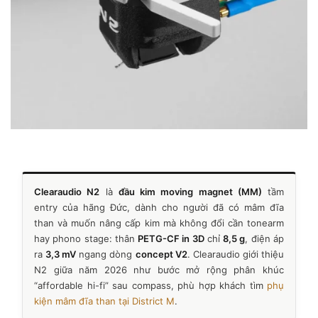
Clearaudio N2
là
đầu kim moving magnet (MM)
tầm
entry của hãng Đức, dành cho người đã có mâm đĩa
than và muốn nâng cấp kim mà không đổi cần tonearm
hay phono stage: thân
PETG-CF in 3D
chỉ
8,5 g
, điện áp
ra
3,3 mV
ngang dòng
concept V2
. Clearaudio giới thiệu
N2 giữa năm 2026 như bước mở rộng phân khúc
“affordable hi-fi” sau compass, phù hợp khách tìm
phụ
kiện mâm đĩa than tại District M
.