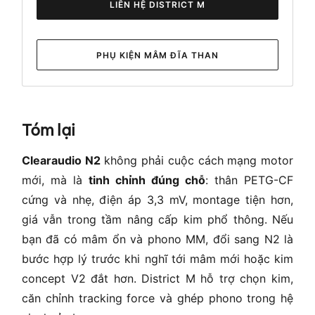
LIÊN HỆ DISTRICT M
PHỤ KIỆN MÂM ĐĨA THAN
Tóm lại
Clearaudio N2
không phải cuộc cách mạng motor
mới, mà là
tinh chỉnh đúng chỗ
: thân PETG-CF
cứng và nhẹ, điện áp 3,3 mV, montage tiện hơn,
giá vẫn trong tầm nâng cấp kim phổ thông. Nếu
bạn đã có mâm ổn và phono MM, đổi sang N2 là
bước hợp lý trước khi nghĩ tới mâm mới hoặc kim
concept V2 đắt hơn. District M hỗ trợ chọn kim,
căn chỉnh tracking force và ghép phono trong hệ