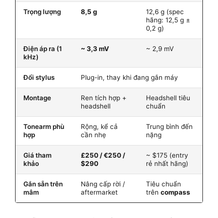
Trọng lượng
8,5 g
12,6 g (spec
hãng: 12,5 g ±
0,2 g)
Điện áp ra (1
~ 3,3 mV
~ 2,9 mV
kHz)
Đổi stylus
Plug-in, thay khi đang gắn máy
Montage
Ren tích hợp +
Headshell tiêu
headshell
chuẩn
Tonearm phù
Rộng, kể cả
Trung bình đến
hợp
cần nhẹ
nặng
Giá tham
£250 / €250 /
~ $175 (entry
khảo
$290
rẻ nhất hãng)
Gắn sẵn trên
Nâng cấp rời /
Tiêu chuẩn
mâm
aftermarket
trên
compass