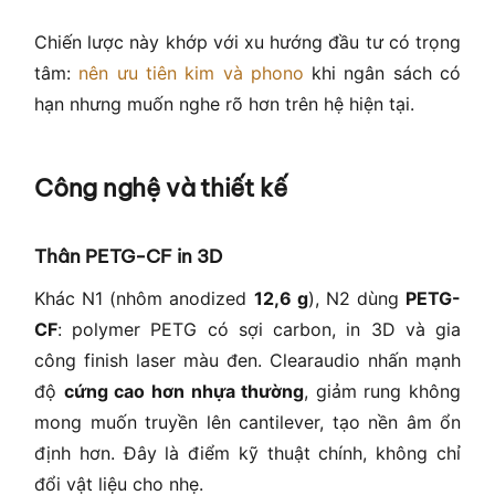
Chiến lược này khớp với xu hướng đầu tư có trọng
tâm:
nên ưu tiên kim và phono
khi ngân sách có
hạn nhưng muốn nghe rõ hơn trên hệ hiện tại.
Công nghệ và thiết kế
Thân PETG-CF in 3D
Khác N1 (nhôm anodized
12,6 g
), N2 dùng
PETG-
CF
: polymer PETG có sợi carbon, in 3D và gia
công finish laser màu đen. Clearaudio nhấn mạnh
độ
cứng cao hơn nhựa thường
, giảm rung không
mong muốn truyền lên cantilever, tạo nền âm ổn
định hơn. Đây là điểm kỹ thuật chính, không chỉ
đổi vật liệu cho nhẹ.