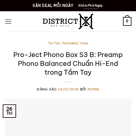
Bỏ
SĂN DEAL MỖI NGÀY
Khám Phá Ngay
qua
nội
0
dung
Tin Tức
,
Turntable/ Vinyl
Pro-Ject Phono Box S3 B: Preamp
Phono Balanced Chuẩn Hi-End
trong Tầm Tay
ĐĂNG VÀO
26/01/2026
BỞI
ADMIN
26
Th1