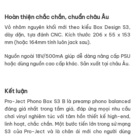
Hoàn thiện chắc chắn, chuẩn châu Âu
Vỏ nhôm nguyên khối mới theo kiểu Box Design S3,
dày dặn, tựa đánh CNC. Kích thước 206 x 55 x 153
mm (hoặc 164mm tính luôn jack sau).
Nguồn ngoài 18V/500mA giúp dễ dàng nâng cấp PSU
hoặc dùng nguồn cao cấp khác. Sản xuất tại châu Âu.
Kết luận
Pro-Ject Phono Box S3 B là preamp phono balanced
đáng giá nhất trong tầm giá, đáp ứng mọọi nhu cầu
chơi vinyl nghiêm túc với tâm hồn thiết kế high-end,
linh hoạt, chắc chắn. Một bước tiến lớn trong sứ mạng
S3 của Pro-Ject và là chân ái mới cho người dùng