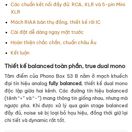
Các chuẩn kết nối đầy đủ: RCA, XLR và 5-pin Mini
XLR
Mách RIAA bán thụ đồng, thiết kế rời IC
Cài đặt dễ dàng ngay mặt trước
Hoàn thiện chắc chắn, chuẩn châu Âu
Kết luận
Thiết kế balanced toàn phần, true dual mono
Tâm điểm của Phono Box S3 B nằm ở mạch khuếch
đại tín hiệu analog
fully balanced
, thiết kế dual mono
độc lập giữa hai kênh. Các đường tín hiệu balanced
(tênh “+” và “-”) mang thông tin giống nhau, nhưng mà
ngược pha. Khi được xử lý qua gain stage balanced
đầy đủ, noise sẽ bị loại bỏ họu hiệu, đồng thời giữ lại
chi tiết và dynamic rất tốt.