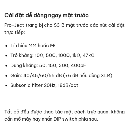
Cài đặt dễ dàng ngay mặt trước
Pro-Ject trang bị cho S3 B mặt trước các nút cài đặt
trực tiếp:
Tín hiệu MM hoặc MC
Trở kháng: 10Ω, 50Ω, 100Ω, 1kΩ, 47kΩ
Dung kháng: 50, 150, 300, 400pF
Gain: 40/45/60/65 dB (+6 dB nếu dùng XLR)
Subsonic filter 20Hz, 18dB/oct
Tất cả đều được thao tác một cách trực quan, không
cần mở máy hay nhấn DIP switch phía sau.