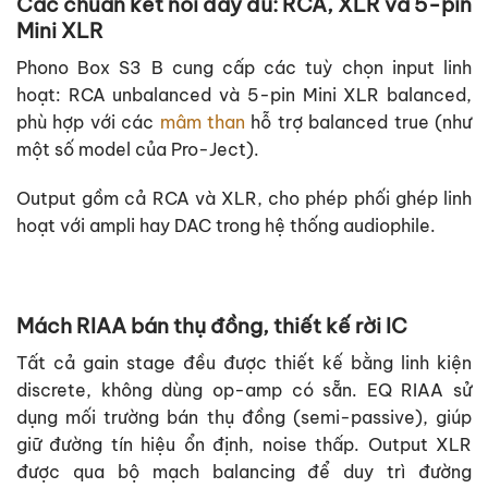
Các chuẩn kết nối đầy đủ: RCA, XLR và 5-pin
Mini XLR
Phono Box S3 B cung cấp các tuỳ chọn input linh
hoạt: RCA unbalanced và 5-pin Mini XLR balanced,
phù hợp với các
mâm than
hỗ trợ balanced true (như
một số model của Pro-Ject).
Output gồm cả RCA và XLR, cho phép phối ghép linh
hoạt với ampli hay DAC trong hệ thống audiophile.
Mách RIAA bán thụ đồng, thiết kế rời IC
Tất cả gain stage đều được thiết kế bằng linh kiện
discrete, không dùng op-amp có sẵn. EQ RIAA sử
dụng mối trường bán thụ đồng (semi-passive), giúp
giữ đường tín hiệu ổn định, noise thấp. Output XLR
được qua bộ mạch balancing để duy trì đường