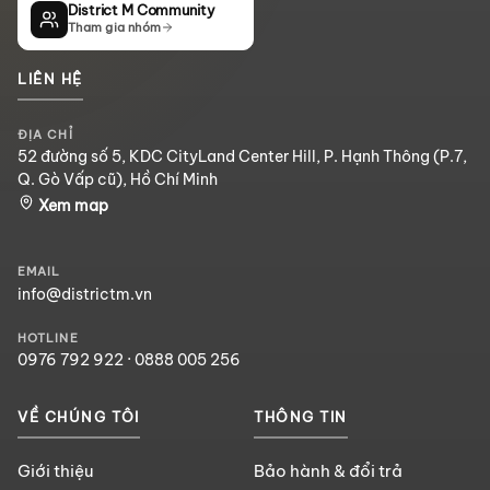
District M Community
Tham gia nhóm
LIÊN HỆ
ĐỊA CHỈ
52 đường số 5, KDC CityLand Center Hill, P. Hạnh Thông (P.7,
Q. Gò Vấp cũ), Hồ Chí Minh
Xem map
EMAIL
info@districtm.vn
HOTLINE
0976 792 922
·
0888 005 256
VỀ CHÚNG TÔI
THÔNG TIN
Giới thiệu
Bảo hành & đổi trả