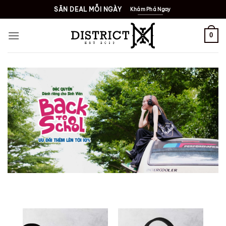
Bỏ
SĂN DEAL MỖI NGÀY
Khám Phá Ngay
qua
nội
0
dung