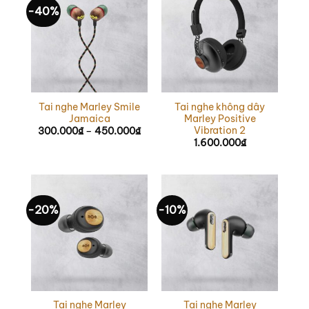
-40%
Tai nghe Marley Smile
Tai nghe không dây
Jamaica
Marley Positive
Vibration 2
300.000
₫
–
450.000
₫
Khoảng
giá:
1.600.000
₫
từ
300.000₫
đến
450.000₫
-20%
-10%
Tai nghe Marley
Tai nghe Marley